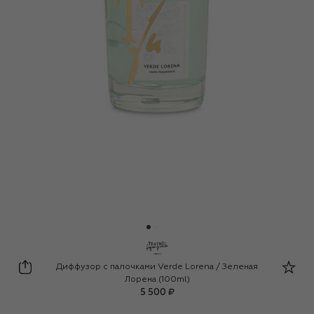
TEATRO
Диффузор с палочками Verde Lorena / Зеленая
Лорена (100ml)
5 500 ₽