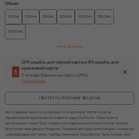
Объём
100ml
250ml
250ml
500ml
1000ml
1500ml
3000ml
Нет в наличии
20% кешбэк для чёрной карты и 8% кешбэк для
оранжевой карты
С Альфа-Банком на карту ЦУМа
Подробнее
СМОТРЕТЬ ПОХОЖИЕ МОДЕЛИ
На создание яркого искрящегося аромата Verde Lorena
парфюмеров вдохновило кафе в садах Боболи. Павильон в
пастельных тонах был символом отдыха и веселья после летних
прогулок при дворе Медичи. Первый аккорд композиции соткан из
освежающих нот мяты, лайма, лимона и бергамота. Чуть позже они