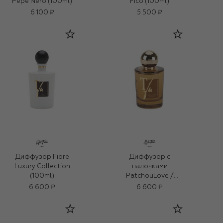
Pepe Nero (100ml)
Fico (100ml)
6 100 ₽
5 500 ₽
Диффузор Fiore
Диффузор с
Luxury Collection
палочками
(100ml)
PatchouLove /
Любовь Пачули
6 600 ₽
6 600 ₽
(100ml)