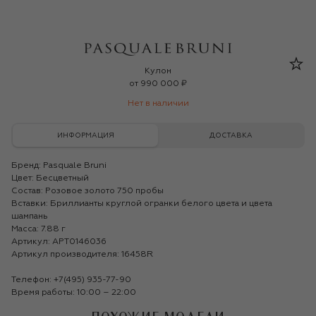
Pasquale Bruni
Кулон
от
990 000 ₽
Нет в наличии
ИНФОРМАЦИЯ
ДОСТАВКА
Бренд:
Pasquale Bruni
Цвет: Бесцветный
Состав: Розовое золото 750 пробы
Вставки: Бриллианты круглой огранки белого цвета и цвета
шампань
Масса: 7.88 г
Артикул: APT0146036
Артикул производителя: 16458R
Телефон:
+7(495) 935-77-90
Время работы: 10:00 – 22:00