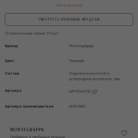
Нет в наличии
СМОТРЕТЬ ПОХОЖИЕ МОДЕЛИ
Ограниченная серия: 372шт.
Бренд
Montegrappa
Цвет
Черный
Состав
Отделка позолотой и
углеродным волокном, лак
Артикул
APT0142787
Артикул производителя
ISS1LRBC
MONTEGRAPPA
Добавить в любимые бренды