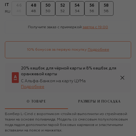
IT
46
48
50
52
54
56
58
46
48
50
52
54
56
58
RU
Получите заказ с примеркой
завтра c 19:00
10% бонусов за первую покупку
Подробнее
20% кешбэк для чёрной карты и 8% кешбэк для
оранжевой карты
С Альфа-Банком на карту ЦУМа
Подробнее
О ТОВАРЕ
РАЗМЕРЫ И ПОСАДКА
Бомбер L-Cind с воротником-стойкой выполнили из стрейчевой
ткани на основе полиамида. Модель со смесовым полухлопковым
подкладом дополнили парой боковых карманов и эластичными
вставками на поясе и манжетах.