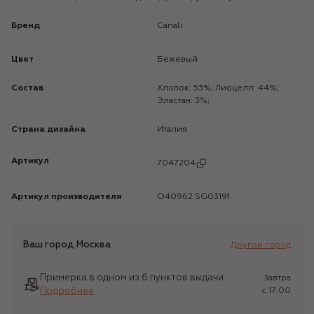
Бренд
Canali
Цвет
Бежевый
Состав
Хлопок: 53%; Лиоцелл: 44%;
Эластан: 3%;
Страна дизайна
Италия
Артикул
7047204
Артикул производителя
O40962 SG03191
Ваш город
Москва
Другой город
Примерка в одном из 6 пунктов выдачи
Завтра
Подробнее
c 17:00