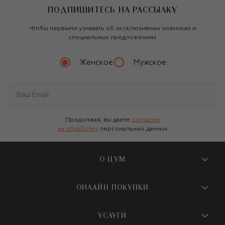
ПОДПИШИТЕСЬ НА РАССЫЛКУ
Чтобы первыми узнавать об эксклюзивных новинках и
специальных предложениях
Женское
Мужское
Продолжая, вы даете
согласие
на обработку
персональных данных
О ЦУМ
О магазине
ОНЛАЙН ПОКУПКИ
Новости и события
Вопросы и ответы
УСЛУГИ
Бутики и ПВЗ ЦУМ