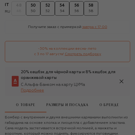
IT
48
50
52
54
56
58
48
50
52
54
56
58
RU
Получите заказ с примеркой
завтра c 17:00
-30% на коллекции весна-лето 

с 3 по 17 августа!
Смотреть подборку
20% кешбэк для чёрной карты и 8% кешбэк для
оранжевой карты
С Альфа-Банком на карту ЦУМа
Подробнее
О ТОВАРЕ
РАЗМЕРЫ И ПОСАДКА
О БРЕНДЕ
Бомбер с внутренним и двумя внешними карманами выполнили из
габардина на основе хлопка и лиоцелла с добавлением эластана.
Сама модель застегивается встречной молнией, а манжеты и
воротник, который можно поднять, фиксируются пуговицами.