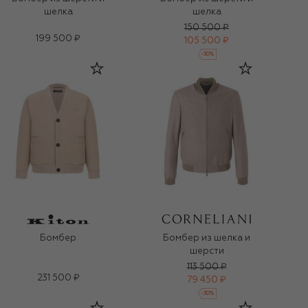
шелка
шелка
150 500 ₽
199 500 ₽
105 500 ₽
-
30
%
Бомбер
Бомбер из шелка и
шерсти
113 500 ₽
231 500 ₽
79 450 ₽
-
30
%