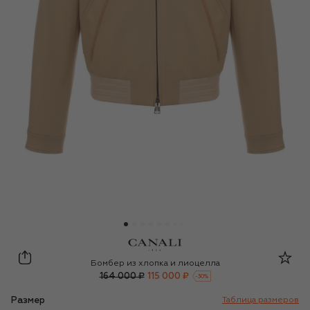
Canali
Бомбер из хлопка и лиоцелла
164 000 ₽
115 000 ₽
-
30
%
Размер
Таблица размеров