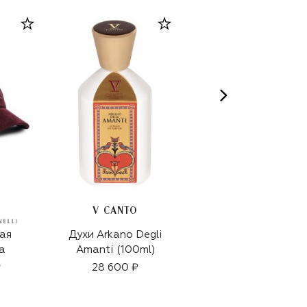
V CANTO
ая
Духи Arkano Degli
Замшевый ремень
а
Amanti (100ml)
79 200 ₽
₽
28 600 ₽