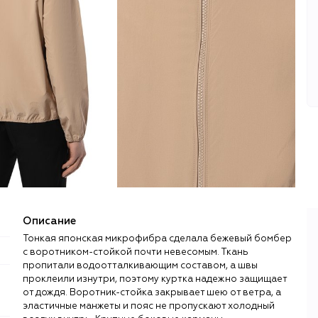
Описание
Тонкая японская микрофибра сделала бежевый бомбер
с воротником-стойкой почти невесомым. Ткань
пропитали водоотталкивающим составом, а швы
проклеили изнутри, поэтому куртка надежно защищает
от дождя. Воротник-стойка закрывает шею от ветра, а
эластичные манжеты и пояс не пропускают холодный