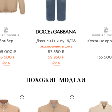
Бомбер
Джинсы Luxury 16/28
Кожаные кро
ЭКСКЛЮЗИВНО В ЦУМЕ
05 000 ₽
87 550 ₽
43 500 ₽
59 950 ₽
135 500
-
30
%
-
30
%
ПОХОЖИЕ МОДЕЛИ