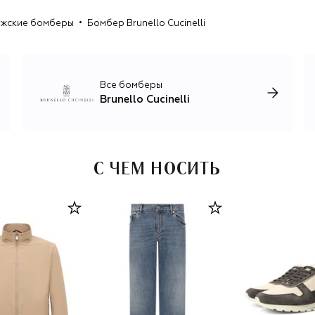
который виртуозно работает с кашемиром: из премиум-
жские бомберы
Бомбер Brunello Cucinelli
сырья, привезенного из Китая и Монголии, на
производстве бренда разрабатывают уникальные
бленды для создания трикотажа — смесовую пряжу,
свойства которой усиливают шелк, лен, шерсть и
хлопок.
Все бомберы
Brunello Cucinelli
Помимо кашемирового трикотажа, бренд выпускает
домашний текстиль и предметы декора, одежду и
аксессуары для мужчин и женщин в стиле smart casual и
спорт-шик: брючные костюмы из шерсти и льна,
шелковые платья с изящными вышивками, базовые вещи
С ЧЕМ НОСИТЬ
для спорта и путешествий, элегантные пальто и
пуховики.