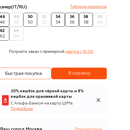
азмер
(IT/RU)
Таблица размеров
46
48
50
52
54
56
58
60
46
48
50
52
54
56
58
60
62
64
62
64
Получите заказ с примеркой
завтра c 10:00
В корзину
Быстрая покупка
20% кешбэк для чёрной карты и 8%
кешбэк для оранжевой карты
С Альфа-Банком на карту ЦУМа
Подробнее
Ваш город
Москва
Другой город