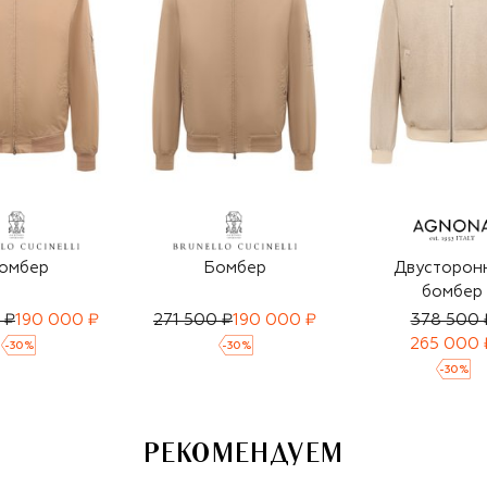
омбер
Бомбер
Двусторон
бомбер
 ₽
190 000 ₽
271 500 ₽
190 000 ₽
378 500 
265 000 
-
30
%
-
30
%
-
30
%
РЕКОМЕНДУЕМ