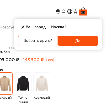
Ваш город —
Москва
?
ксессуары
Косметика
Интерьер
Новости
Выбрать другой
Да
unello Cucinelli
омбер
05 000 ₽
143 500 ₽
-
30
%
вет
ежевый
Темно-
Кремовый
синий