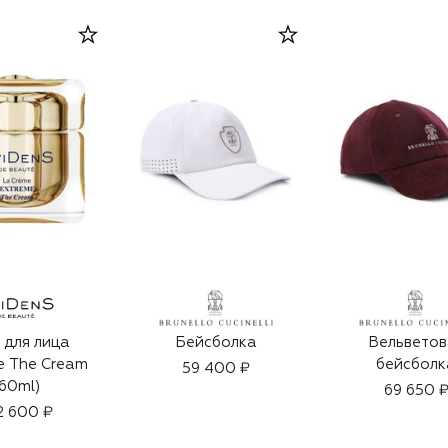
 для лица
Бейсболка
Вельветов
e The Cream
бейсболк
59 400 ₽
(60ml)
69 650 
2 600 ₽