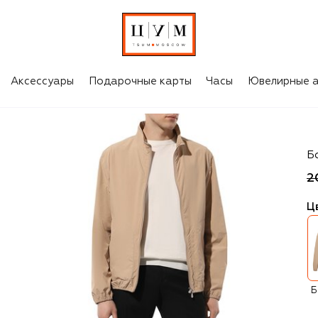
Аксессуары
Подарочные карты
Часы
Ювелирные а
Br
Б
2
Ц
Б