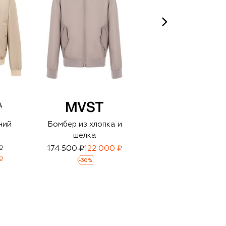
ний
Бомбер из хлопка и
Шелковый бомбер
шелка
₽
174 500 ₽
122 000 ₽
378 500 ₽
₽
265 000 ₽
-
30
%
-
30
%