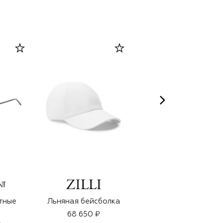
QMS MEDICOSMETICS
тные
Льняная бейсболка
Лифтинг-патчи для
кожи вокруг глаз с
68 650 ₽