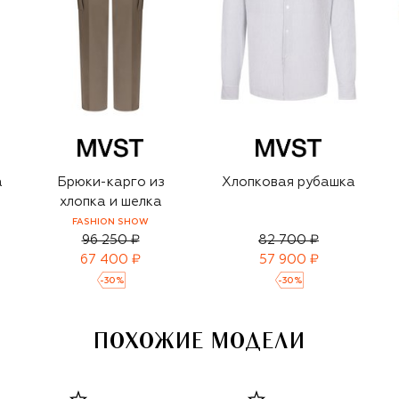
а
Брюки-карго из
Хлопковая рубашка
хлопка и шелка
FASHION SHOW
96 250 ₽
82 700 ₽
67 400 ₽
57 900 ₽
-
30
%
-
30
%
ПОХОЖИЕ МОДЕЛИ