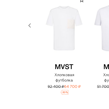
Хлопковая
Хл
футболка
фу
92 400 ₽
64 700 ₽
51 700
-
30
%