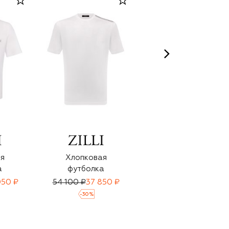
я
Хлопковая
Хлопковая
а
футболка
футболка
050 ₽
54 100 ₽
37 850 ₽
51 700 ₽
-
30
%