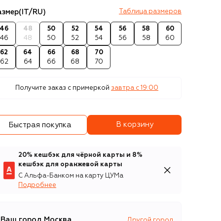
азмер
(IT/RU)
Таблица размеров
46
48
50
52
54
56
58
60
46
48
50
52
54
56
58
60
62
64
66
68
70
62
64
66
68
70
Получите заказ с примеркой
завтра c 19:00
В корзину
Быстрая покупка
20% кешбэк для чёрной карты и 8%
кешбэк для оранжевой карты
С Альфа-Банком на карту ЦУМа
Подробнее
Ваш город
Москва
Другой город