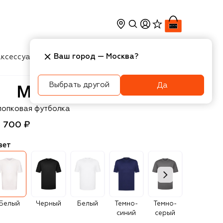
Ваш город —
Москва
?
ксессуары
Косметика
Интерьер
Новости
Выбрать другой
Да
VST
лопковая футболка
1 700 ₽
вет
Белый
Черный
Белый
Темно-
Темно-
Темно-
синий
серый
серый