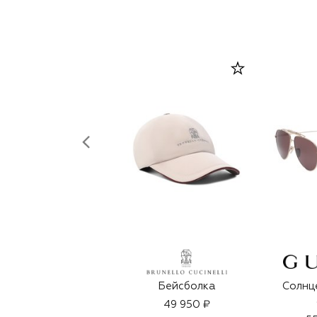
Бейсболка
Солнц
49 950 ₽