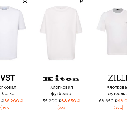
опковая
Хлопковая
Хлопкова
тболка
футболка
футболк
 ₽
36 200 ₽
55 200 ₽
38 650 ₽
68 650 ₽
48 
-
30
%
-
30
%
-
30
%