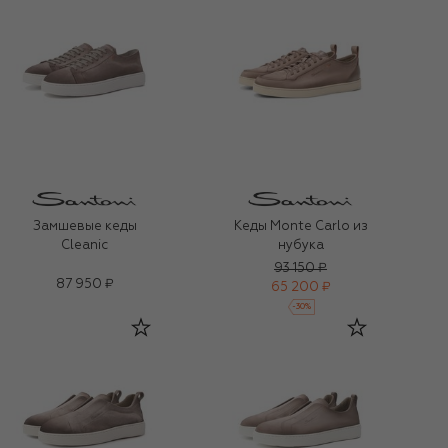
Замшевые кеды
Кеды Monte Carlo из
Cleanic
нубука
93 150 ₽
87 950 ₽
65 200 ₽
-
30
%