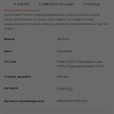
О ТОВАРЕ
РАЗМЕРЫ И ПОСАДКА
О БРЕНДЕ
Кроссовки Yorker с перфорированным узором double buckle
сбоку выполнили из замши Seta. Задник из гладкой кожи,
окрашенной в технике velatura, украсили стежком Arancio Santoni
Sigillo.
Бренд
Santoni
Цвет
Бежевый
Состав
Кожа: 100%; Подкладка-кожа:
100%; Подошва-резина: 100%;
Страна дизайна
Италия
Артикул
7115605
Артикул производителя
MBYG22157TIRTS0G