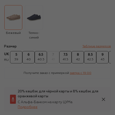
Бежевый
Темно-
синий
Размер
Таблица размеров
UK
5
6
6.5
7
7.5
8
8.5
9
9
39
40
40.5
41
41.5
42
42.5
43
43
RU
Получите заказ с примеркой
завтра c 19:00
20% кешбэк для чёрной карты и 8% кешбэк для
оранжевой карты
С Альфа-Банком на карту ЦУМа
Подробнее