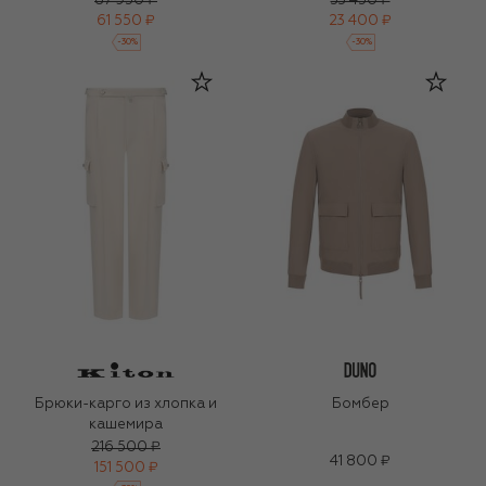
87 950 ₽
33 450 ₽
61 550 ₽
23 400 ₽
-
30
%
-
30
%
Брюки-карго из хлопка и
Бомбер
кашемира
216 500 ₽
41 800 ₽
151 500 ₽