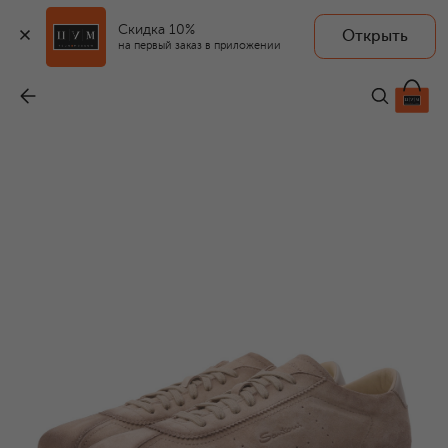
Скидка 10%
Открыть
на первый заказ в приложении
Замшевые кеды Yorker
-
61 550 ₽