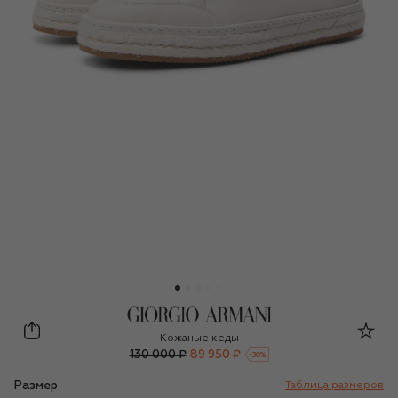
Giorgio Armani
Кожаные кеды
130 000 ₽
89 950 ₽
-
30
%
Размер
Таблица размеров