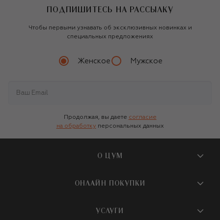
ПОДПИШИТЕСЬ НА РАССЫЛКУ
Чтобы первыми узнавать об эксклюзивных новинках и
специальных предложениях
Женское
Мужское
Продолжая, вы даете
согласие
на обработку
персональных данных
О ЦУМ
О магазине
ОНЛАЙН ПОКУПКИ
Новости и события
Вопросы и ответы
УСЛУГИ
Бутики и ПВЗ ЦУМ