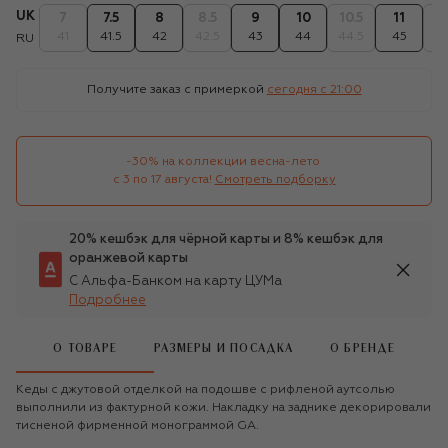
UK
7
7.5
8
8.5
9
10
10.5
11
1
41
41.5
42
42.5
43
44
44.5
45
4
RU
Получите заказ с примеркой
сегодня c 21:00
-30% на коллекции весна-лето 

с 3 по 17 августа!
Смотреть подборку
20% кешбэк для чёрной карты и 8% кешбэк для
оранжевой карты
С Альфа-Банком на карту ЦУМа
Подробнее
О ТОВАРЕ
РАЗМЕРЫ И ПОСАДКА
О БРЕНДЕ
Кеды с джутовой отделкой на подошве с рифленой аутсолью
выполнили из фактурной кожи. Накладку на заднике декорировали
тисненой фирменной монограммой GA.