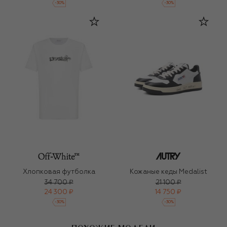
-
30
%
-
30
%
Хлопковая футболка
Кожаные кеды Medalist
34 700 ₽
21 100 ₽
24 300 ₽
14 750 ₽
-
30
%
-
30
%