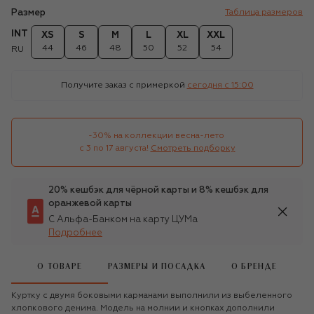
Размер
Таблица размеров
INT
XS
S
M
L
XL
XXL
44
46
48
50
52
54
RU
Получите заказ с примеркой
сегодня c 15:00
-30% на коллекции весна-лето 

с 3 по 17 августа!
Смотреть подборку
20% кешбэк для чёрной карты и 8% кешбэк для
оранжевой карты
С Альфа-Банком на карту ЦУМа
Подробнее
О ТОВАРЕ
РАЗМЕРЫ И ПОСАДКА
О БРЕНДЕ
Куртку с двумя боковыми карманами выполнили из выбеленного
хлопкового денима. Модель на молнии и кнопках дополнили