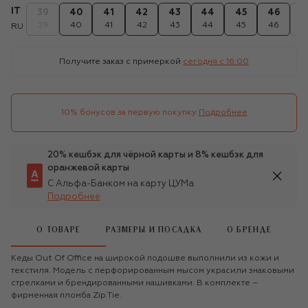
IT
39
40
41
42
43
44
45
46
4
39
40
41
42
43
44
45
46
4
RU
Получите заказ с примеркой
сегодня c 16:00
10% бонусов за первую покупку
Подробнее
20% кешбэк для чёрной карты и 8% кешбэк для
оранжевой карты
С Альфа-Банком на карту ЦУМа
Подробнее
О ТОВАРЕ
РАЗМЕРЫ И ПОСАДКА
О БРЕНДЕ
Кеды Out Of Office на широкой подошве выполнили из кожи и
текстиля. Модель с перфорированным мысом украсили знаковыми
стрелками и брендированными нашивками. В комплекте –
фирменная пломба Zip Tie.