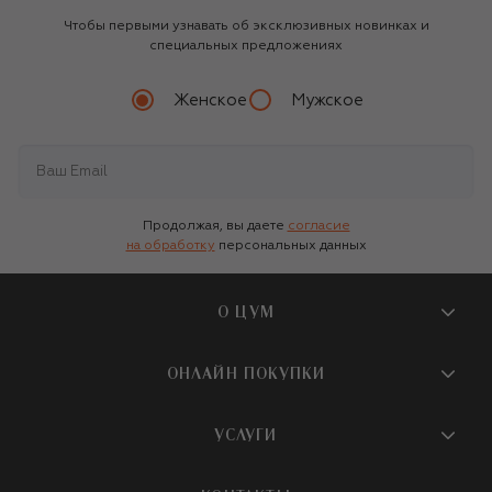
Чтобы первыми узнавать об эксклюзивных новинках и
специальных предложениях
Женское
Мужское
Продолжая, вы даете
согласие
на обработку
персональных данных
О ЦУМ
О магазине
ОНЛАЙН ПОКУПКИ
Новости и события
Вопросы и ответы
УСЛУГИ
Бутики и ПВЗ ЦУМ
Мобильное приложение
Контакты
Шопинг-сервисы