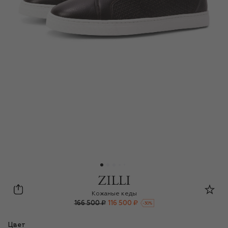
Zilli
Кожаные кеды
166 500 ₽
116 500 ₽
-
30
%
Цвет