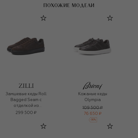
ПОХОЖИЕ МОДЕЛИ
Замшевые кеды Roll
Кожаные кеды
Bagged Seam с
Olympia
отделкой из
109 500 ₽
каймана
299 500 ₽
76 650 ₽
-
30
%