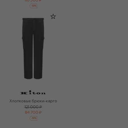
116 500 ₽
-
30
%
Хлопковые брюки-карго
121 000 ₽
84 700 ₽
-
30
%