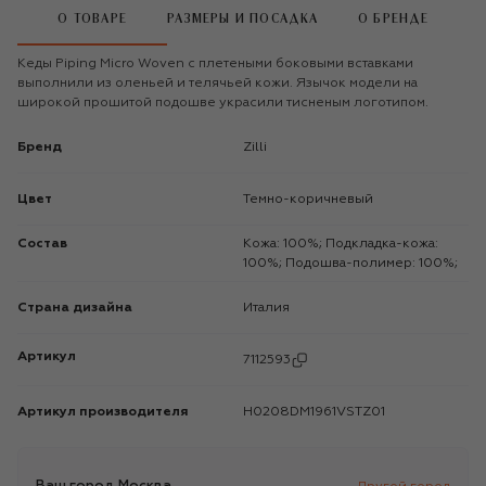
О ТОВАРЕ
РАЗМЕРЫ И ПОСАДКА
О БРЕНДЕ
Кеды Piping Micro Woven с плетеными боковыми вставками
выполнили из оленьей и телячьей кожи. Язычок модели на
широкой прошитой подошве украсили тисненым логотипом.
Бренд
Zilli
Цвет
Темно-коричневый
Состав
Кожа: 100%; Подкладка-кожа:
100%; Подошва-полимер: 100%;
Страна дизайна
Италия
Артикул
7112593
Артикул производителя
H0208DM1961VSTZ01