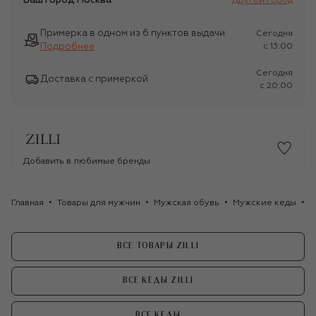
Ваш город
Москва
Другой город
Примерка в одном из 6 пунктов выдачи
Сегодня
Подробнее
c 13:00
Сегодня
Доставка с примеркой
c 20:00
Добавить в любимые бренды
Главная
Товары для мужчин
Мужская обувь
Мужские кеды
К
ВСЕ ТОВАРЫ ZILLI
ВСЕ КЕДЫ ZILLI
ВСЕ КЕДЫ