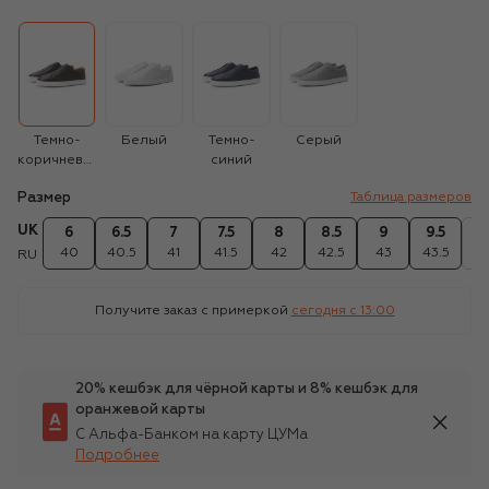
Темно-
Белый
Темно-
Серый
коричневый
синий
Размер
Таблица размеров
UK
6
6.5
7
7.5
8
8.5
9
9.5
1
40
40.5
41
41.5
42
42.5
43
43.5
4
RU
Получите заказ с примеркой
сегодня c 13:00
20% кешбэк для чёрной карты и 8% кешбэк для
оранжевой карты
С Альфа-Банком на карту ЦУМа
Подробнее