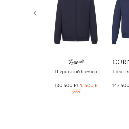
Шерстяной бомбер
Шерстя
180 500 ₽
126 500 ₽
147 500
-
30
%