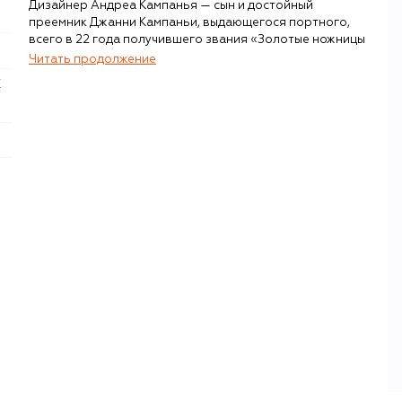
Дизайнер Андреа Кампанья — сын и достойный
преемник Джанни Кампаньи, выдающегося портного,
всего в 22 года получившего звания «Золотые ножницы
Италии» и «Золотая игла Италии». Успехи позволили
Читать продолжение
Джанни Кампанье выкупить компанию его именитого
учителя Доменико Карачени и на ее базе в 1962 году
запустить собственный бренд. Именно это дело сегодня
продолжает его сын Андреа, вместе с которым Джанни
на пике карьеры одевал в своем ателье ведущих
американских актеров: Джека Николсона, Пирса
Броснана и Чарлтона Хестона.
Главными ценностями Andrea Campagna по-прежнему
остаются высокое качество, внимание к деталям, ручной
труд и сохранение традиций семьи Кампанья. Даже
большая часть команды бренда — мастера с
десятилетиями опыта, которые трудятся в компании еще
с 1960-х годов.
Помимо костюмов, готовых и на заказ, ателье выпускает
трикотажные изделия из премиального кашемира и
шерсти, джинсы из мягкого денима, классические
рубашки и поло, базовые футболки и толстовки. Линия
верхней одежды включает в себя пальто и куртки из