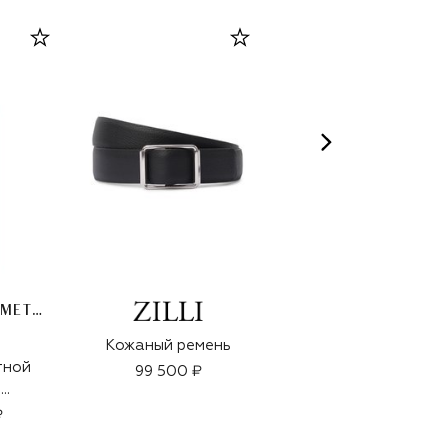
QMS MEDICOSMETICS
Кожаный ремень
Солнцезащитные
тной
очки
99 500 ₽
я
46 950 ₽
ого
₽
релой