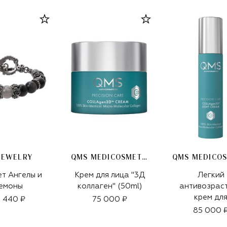
JEWELRY
QMS MEDICOSMETICS
т Ангелы и
Крем для лица "3Д
Легкий
емоны
коллаген" (50ml)
антивозрас
крем дл
 440 ₽
75 000 ₽
интенсивн
85 000 
укрепления з