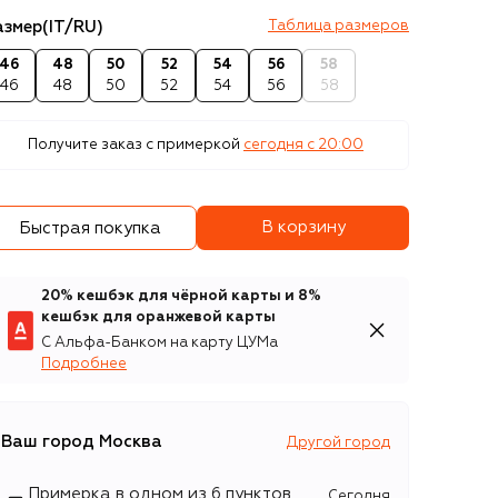
азмер
(IT/RU)
Таблица размеров
46
48
50
52
54
56
58
46
48
50
52
54
56
58
Получите заказ с примеркой
сегодня c 20:00
В корзину
Быстрая покупка
20% кешбэк для чёрной карты и 8%
кешбэк для оранжевой карты
С Альфа-Банком на карту ЦУМа
Подробнее
Ваш город
Москва
Другой город
Примерка в одном из 6 пунктов
Сегодня