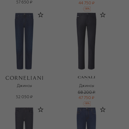
57 650 ₽
44 750 ₽
-
30
%
Джинсы
Джинсы
68 200 ₽
52 050 ₽
47 750 ₽
-
30
%