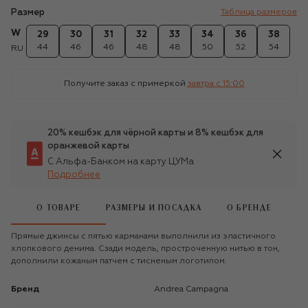
Размер
Таблица размеров
W
29
30
31
32
33
34
36
38
44
46
46
48
48
50
52
54
RU
Получите заказ с примеркой
завтра c 15:00
20% кешбэк для чёрной карты и 8% кешбэк для
оранжевой карты
С Альфа-Банком на карту ЦУМа
Подробнее
О ТОВАРЕ
РАЗМЕРЫ И ПОСАДКА
О БРЕНДЕ
Прямые джинсы с пятью карманами выполнили из эластичного
хлопкового денима. Сзади модель, простроченную нитью в тон,
дополнили кожаным патчем с тисненым логотипом.
Бренд
Andrea Campagna