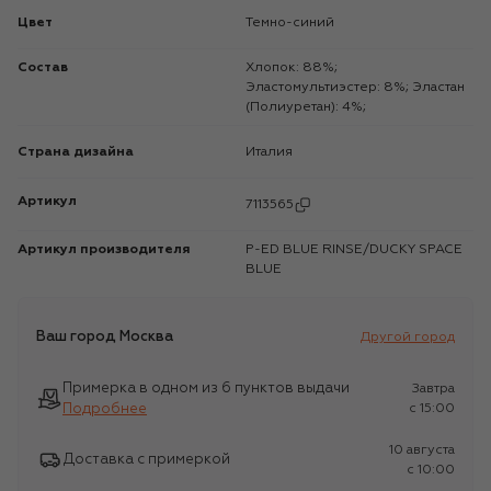
Цвет
Темно-синий
Состав
Хлопок: 88%;
Эластомультиэстер: 8%; Эластан
(Полиуретан): 4%;
Страна дизайна
Италия
Артикул
7113565
Артикул производителя
P-ED BLUE RINSE/DUCKY SPACE
BLUE
Ваш город
Москва
Другой город
Примерка в одном из 6 пунктов выдачи
Завтра
Подробнее
c 15:00
10 августа
Доставка с примеркой
c 10:00