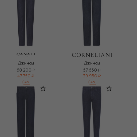
Джинсы
Джинсы
68 200 ₽
57 650 ₽
47 750 ₽
39 950 ₽
-
30
%
-
30
%