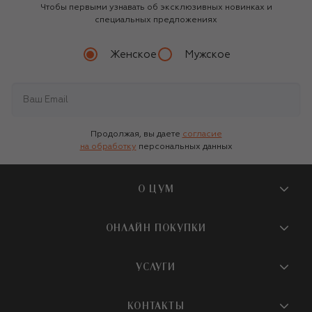
Чтобы первыми узнавать об эксклюзивных новинках и
специальных предложениях
Женское
Мужское
Продолжая, вы даете
согласие
на обработку
персональных данных
О ЦУМ
О магазине
ОНЛАЙН ПОКУПКИ
Новости и события
Вопросы и ответы
УСЛУГИ
Бутики и ПВЗ ЦУМ
Мобильное приложение
Контакты
Шопинг-сервисы
КОНТАКТЫ
Доставка