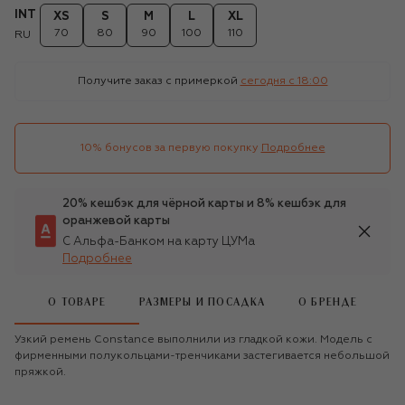
INT
XS
S
M
L
XL
70
80
90
100
110
RU
Получите заказ с примеркой
сегодня c 18:00
10% бонусов за первую покупку
Подробнее
20% кешбэк для чёрной карты и 8% кешбэк для
оранжевой карты
С Альфа-Банком на карту ЦУМа
Подробнее
О ТОВАРЕ
РАЗМЕРЫ И ПОСАДКА
О БРЕНДЕ
Узкий ремень Constance выполнили из гладкой кожи. Модель с
фирменными полукольцами-тренчиками застегивается небольшой
пряжкой.