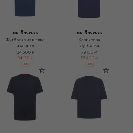
Футболка из шелка
Хлопковая
и хлопка
футболка
134 500 ₽
79 150 ₽
94 150 ₽
55 400 ₽
-
30
%
-
30
%