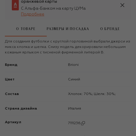
оранжевой карты
С Альфа-Банком на карту ЦУМа
Подробнее
О ТОВАРЕ
РАЗМЕРЫ И ПОСАДКА
О БРЕНДЕ
Для создания футболки с круглой горловиной выбрали джерси из
микса хлопка и шелка. Снизу модель декорировали небольшим
кожаным ярлыком с тисненой фирменной литерой B.
Бренд
Brioni
Цвет
Синий
Состав
Хлопок: 70%; Шелк: 30%;
Страна дизайна
Италия
Артикул
7111236