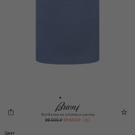
Brioni
Футболка из хлопка и шелка
99 500 ₽
69 650 ₽
-
30
%
Цвет