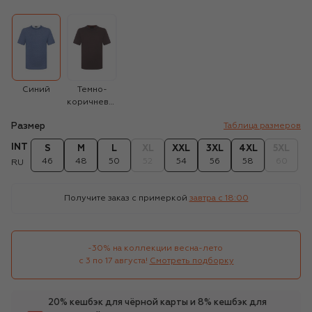
Синий
Темно-
коричневый
Размер
Таблица размеров
INT
S
M
L
XL
XXL
3XL
4XL
5XL
46
48
50
52
54
56
58
60
RU
Получите заказ с примеркой
завтра c 18:00
-30% на коллекции весна-лето 

с 3 по 17 августа!
Смотреть подборку
20% кешбэк для чёрной карты и 8% кешбэк для