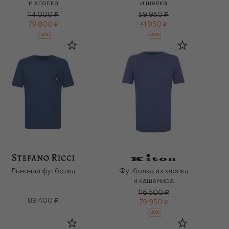
и хлопка
и шелка
114 000 ₽
59 950 ₽
79 800 ₽
41 950 ₽
-
30
%
-
30
%
Льняная футболка
Футболка из хлопка
и кашемира
116 500 ₽
89 400 ₽
79 950 ₽
-
30
%