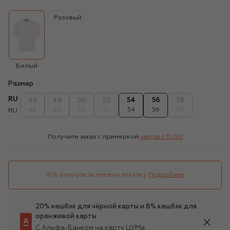
Розовый
Белый
Размер
RU
46
48
50
52
54
56
58
46
48
50
52
54
56
58
RU
Получите заказ с примеркой
завтра c 15:00
10% бонусов за первую покупку
Подробнее
20% кешбэк для чёрной карты и 8% кешбэк для
оранжевой карты
С Альфа-Банком на карту ЦУМа