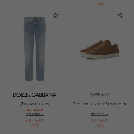
-
30
%
Джинсы Luxury
Замшевые кеды Stockholm
BEST-SELLER
98 950 ₽
33 200 ₽
69 250 ₽
23 250 ₽
-
30
%
-
30
%