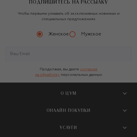
ПОДПИШИТЕСЬ НА РАССЫЛКУ
Чтобы первыми узнавать об эксклюзивных новинках и
специальных предложениях
Женское
Мужское
Продолжая, вы даете
согласие
на обработку
персональных данных
О ЦУМ
О магазине
ОНЛАЙН ПОКУПКИ
Новости и события
Вопросы и ответы
УСЛУГИ
Бутики и ПВЗ ЦУМ
Мобильное приложение