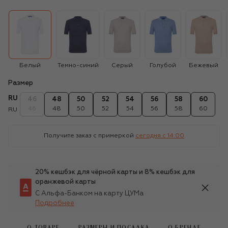
Белый
Темно-синий
Серый
Голубой
Бежевый
Размер
RU
46
48
50
52
54
56
58
60
46
48
50
52
54
56
58
60
RU
Получите заказ с примеркой
сегодня c 14:00
20% кешбэк для чёрной карты и 8% кешбэк для
оранжевой карты
С Альфа-Банком на карту ЦУМа
Подробнее
О ТОВАРЕ
РАЗМЕРЫ И ПОСАДКА
О БРЕНДЕ