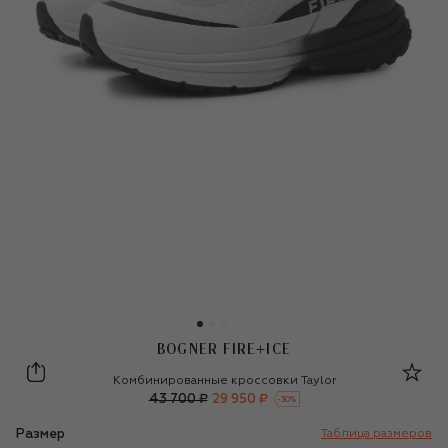
BOGNER FIRE+ICE
Bogner Fire+Ice
Комбинированные кроссовки Taylor
43 700 ₽
29 950 ₽
-
30
%
Размер
Таблица размеров