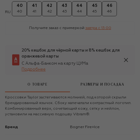
40
41
42
43
44
45
46
40
41
42
43
44
45
46
RU
Получите заказ с примеркой
завтра c 13:00
20% кешбэк для чёрной карты и 8% кешбэк для
оранжевой карты
С Альфа-Банком на карту ЦУМа
Подробнее
О ТОВАРЕ
РАЗМЕРЫ И ПОСАДКА
Кроссовки Taylor застегиваются молнией, под которой скрыли
брендированный язычок. Сбоку напечатали контрастный логотип.
Комбинированный верх, сочетающий кожу, сетку и нейлон,
установили на массивную подошву Vibram®.
Бренд
Bogner Fire+Ice