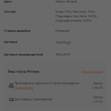
Цвет
Черно-белый
Состав
Кожа: 70%; Текстиль: 30%;
Подкладка-текстиль: 100%;
Подошва-резина: 100%;
Страна дизайна
Германия
Артикул
7109713
Артикул производителя
TAYL0R M
Ваш город
Москва
Другой город
Примерка в одном из 6 пунктов выдачи
Завтра
Подробнее
c 16:00
Завтра
Доставка с примеркой
c 13:00