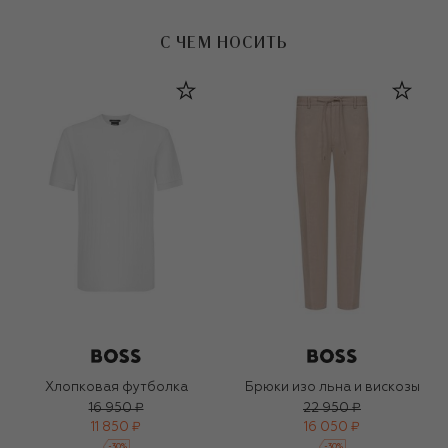
С ЧЕМ НОСИТЬ
Хлопковая футболка
Брюки изо льна и вискозы
16 950 ₽
22 950 ₽
11 850 ₽
16 050 ₽
-
30
%
-
30
%