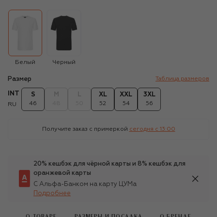
Белый
Черный
Размер
Таблица размеров
INT
S
M
L
XL
XXL
3XL
46
48
50
52
54
56
RU
Получите заказ с примеркой
сегодня c 13:00
20% кешбэк для чёрной карты и 8% кешбэк для
оранжевой карты
С Альфа-Банком на карту ЦУМа
Подробнее
О ТОВАРЕ
РАЗМЕРЫ И ПОСАДКА
О БРЕНДЕ