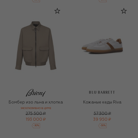
BLU BARRETT
Бомбер изо льна и хлопка
Кожаные кеды Riva
ЭКСКЛЮЗИВНО В ЦУМЕ
275 500 ₽
57 300 ₽
193 000 ₽
39 950 ₽
-
30
%
-
30
%