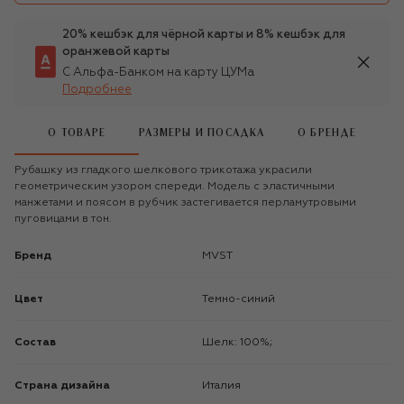
20% кешбэк для чёрной карты и 8% кешбэк для
оранжевой карты
С Альфа-Банком на карту ЦУМа
Подробнее
О ТОВАРЕ
РАЗМЕРЫ И ПОСАДКА
О БРЕНДЕ
Рубашку из гладкого шелкового трикотажа украсили
геометрическим узором спереди. Модель с эластичными
манжетами и поясом в рубчик застегивается перламутровыми
пуговицами в тон.
Бренд
MVST
Цвет
Темно-синий
Состав
Шелк: 100%;
Страна дизайна
Италия