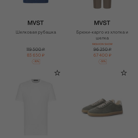
Шелковая рубашка
Брюки-карго из хлопка и
шелка
FASHION SHOW
119 500 ₽
96 250 ₽
83 650 ₽
67 400 ₽
-
30
%
-
30
%