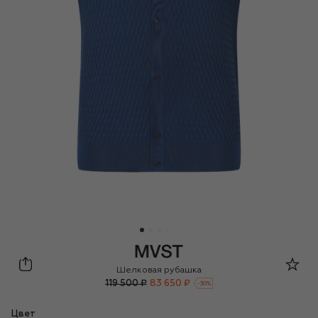
MVST
Шелковая рубашка
119 500 ₽
83 650 ₽
-
30
%
Цвет