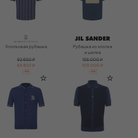
Хлопковая рубашка
Рубашка из хлопка
и шелка
92 650 ₽
156 000 ₽
64 850 ₽
109 000 ₽
-
30
%
-
30
%