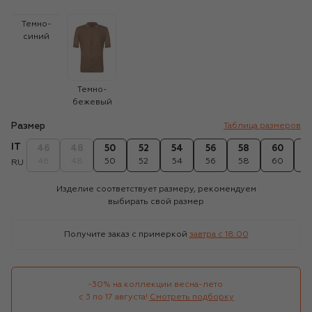
Темно-
синий
Темно-
бежевый
Размер
Таблица размеров
IT
46
48
50
52
54
56
58
60
6
46
48
50
52
54
56
58
60
6
RU
Изделие соответствует размеру, рекомендуем
выбирать свой размер
Получите заказ с примеркой
завтра c 18:00
-30% на коллекции весна-лето 

с 3 по 17 августа!
Смотреть подборку