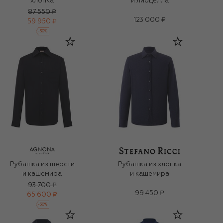
хлопка
и лиоцелла
87 550 ₽
123 000 ₽
59 950 ₽
-
30
%
Рубашка из шерсти
Рубашка из хлопка
и кашемира
и кашемира
93 700 ₽
99 450 ₽
65 600 ₽
-
30
%