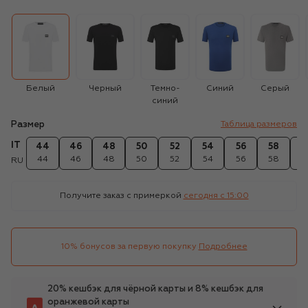
Белый
Черный
Темно-
Синий
Серый
синий
Размер
Таблица размеров
IT
44
46
48
50
52
54
56
58
6
44
46
48
50
52
54
56
58
6
RU
Получите заказ с примеркой
сегодня c 15:00
10% бонусов за первую покупку
Подробнее
20% кешбэк для чёрной карты и 8% кешбэк для
оранжевой карты