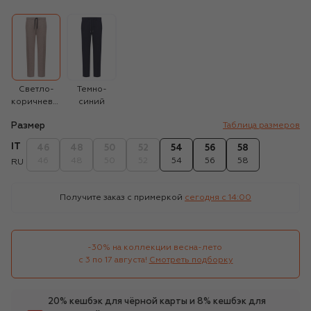
Светло-
Темно-
коричневый
синий
Размер
Таблица размеров
IT
46
48
50
52
54
56
58
46
48
50
52
54
56
58
RU
Получите заказ с примеркой
сегодня c 14:00
-30% на коллекции весна-лето 

с 3 по 17 августа!
Смотреть подборку
20% кешбэк для чёрной карты и 8% кешбэк для