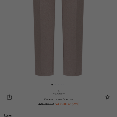
Capobianco
Хлопковые брюки
49 700 ₽
34 800 ₽
-
30
%
Цвет