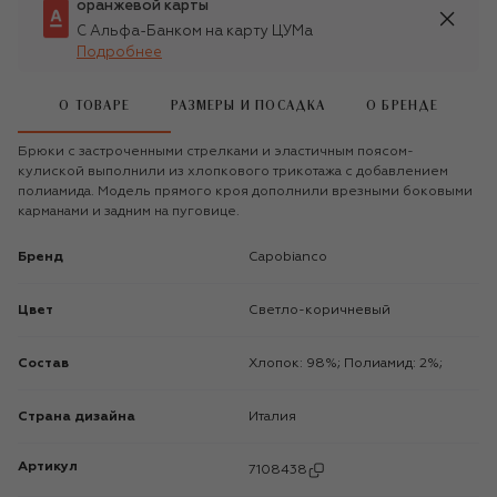
оранжевой карты
С Альфа-Банком на карту ЦУМа
Подробнее
О ТОВАРЕ
РАЗМЕРЫ И ПОСАДКА
О БРЕНДЕ
Брюки с застроченными стрелками и эластичным поясом-
кулиской выполнили из хлопкового трикотажа с добавлением
полиамида. Модель прямого кроя дополнили врезными боковыми
карманами и задним на пуговице.
Бренд
Capobianco
Цвет
Светло-коричневый
Состав
Хлопок: 98%; Полиамид: 2%;
Страна дизайна
Италия
Артикул
7108438