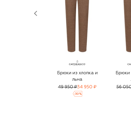
Брюки из хлопка и
Брюки 
льна
49 950 ₽
34 950 ₽
56 05
-
30
%