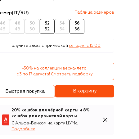
азмер
(IT/RU)
Таблица размеров
46
48
50
52
54
56
46
48
50
52
54
56
Получите заказ с примеркой
сегодня c 15:00
-30% на коллекции весна-лето 

с 3 по 17 августа!
Смотреть подборку
В корзину
Быстрая покупка
20% кешбэк для чёрной карты и 8%
кешбэк для оранжевой карты
С Альфа-Банком на карту ЦУМа
Подробнее