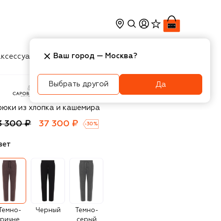
Ваш город —
Москва
?
ксессуары
Косметика
Интерьер
Новости
Выбрать другой
Да
apobianco
рюки из хлопка и кашемира
3 300 ₽
37 300 ₽
-
30
%
вет
Темно-
Черный
Темно-
коричневый
серый