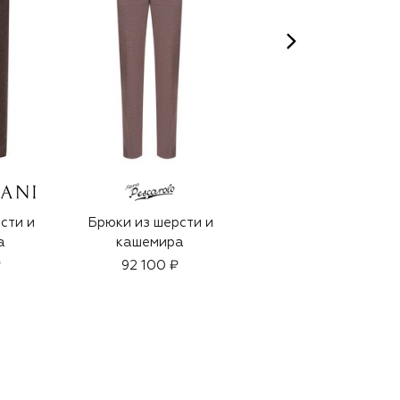
сти и
Брюки из шерсти и
Брюки из хлопка и
а
кашемира
кашемира
₽
92 100 ₽
68 650 ₽
48 050 ₽
-
30
%