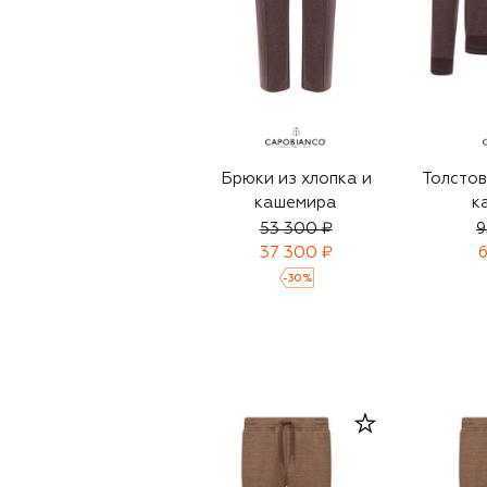
Брюки из хлопка и
Толстов
кашемира
к
53 300 ₽
9
37 300 ₽
6
-
30
%