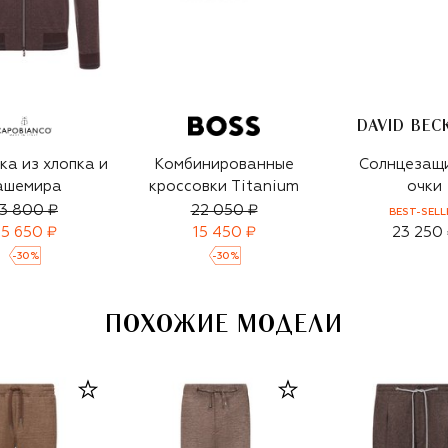
DAVID BE
ка из хлопка и
Комбинированные
Солнцезащ
ашемира
кроссовки Titanium
очки
3 800 ₽
22 050 ₽
BEST-SELL
5 650 ₽
15 450 ₽
23 250
-
30
%
-
30
%
ПОХОЖИЕ МОДЕЛИ