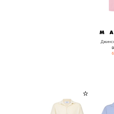
Джинс
9
6