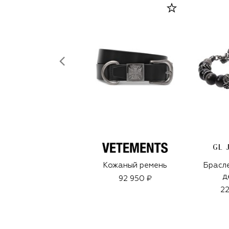
GL 
Кожаный ремень
Брасле
д
92 950 ₽
22