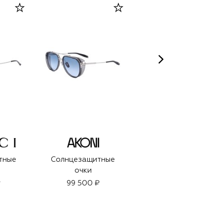
RUDROSS
тные
Солнцезащитные
Парфюмерная вода
очки
Summer Rain (95ml)
₽
99 500 ₽
12 000 ₽