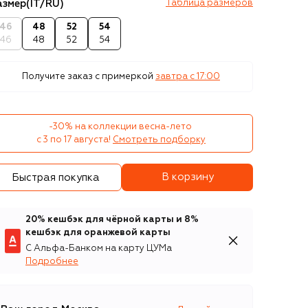
азмер
(IT/RU)
Таблица размеров
46
48
52
54
46
48
52
54
Получите заказ с примеркой
завтра c 17:00
-30% на коллекции весна-лето 

с 3 по 17 августа!
Смотреть подборку
В корзину
Быстрая покупка
20% кешбэк для чёрной карты и 8%
кешбэк для оранжевой карты
С Альфа-Банком на карту ЦУМа
Подробнее