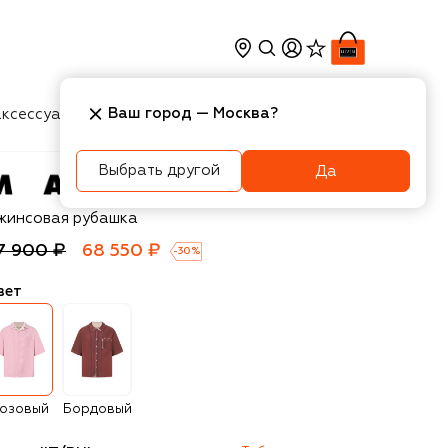
Ваш город —
Москва
?
ксессуары
Косметика
Интерьер
Новости
Выбрать другой
Да
rni
жинсовая рубашка
7 900 ₽
68 550 ₽
-
30
%
вет
озовый
Бордовый