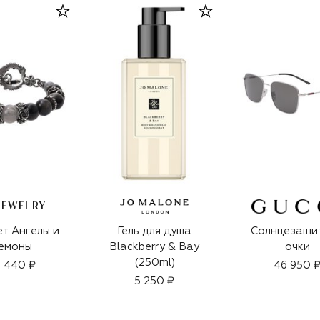
JEWELRY
т Ангелы и
Гель для душа
Солнцезащи
емоны
Blackberry & Bay
очки
(250ml)
 440 ₽
46 950 
5 250 ₽