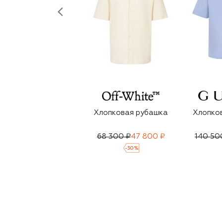
Хлопковая рубашка
Хлопко
68 300 ₽
47 800 ₽
140 50
-
30
%