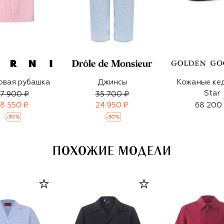
овая рубашка
Джинсы
Кожаные кед
Star
7 900 ₽
35 700 ₽
8 550 ₽
24 950 ₽
68 200
-
30
%
-
30
%
ПОХОЖИЕ МОДЕЛИ