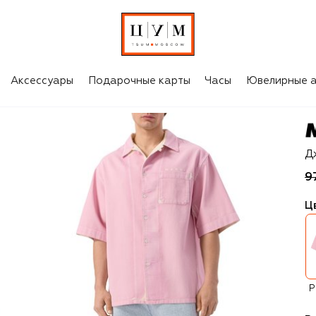
Аксессуары
Подарочные карты
Часы
Ювелирные а
Ma
Д
9
Ц
Р