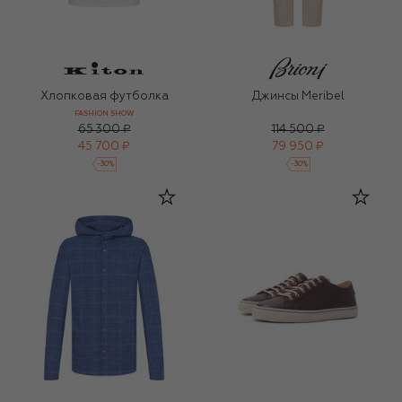
Хлопковая футболка
Джинсы Meribel
FASHION SHOW
65 300 ₽
114 500 ₽
45 700 ₽
79 950 ₽
-
30
%
-
30
%