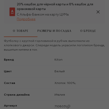
20% кешбэк для чёрной карты и 8% кешбэк для
оранжевой карты
С Альфа-Банком на карту ЦУМа
Подробнее
О ТОВАРЕ
РАЗМЕРЫ И ПОСАДКА
О БРЕНДЕ
Футболку с круглой горловиной в рубчик выполнили из
хлопкового джерси. Спереди модель украсили логотипом бренда,
вышитым нитями в тон.
Бренд
Kiton
Цвет
Белый
Состав
Хлопок: 100%;
Страна дизайна
Италия
Артикул
7108031