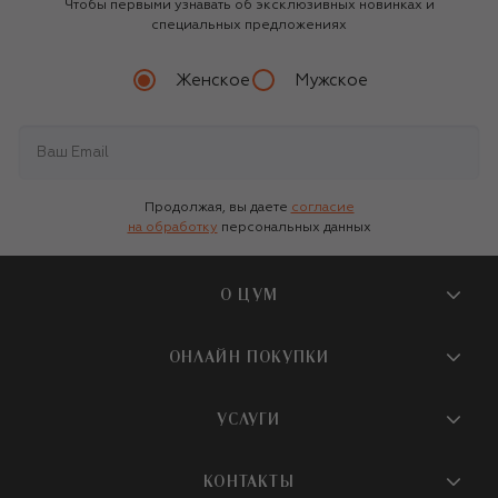
Чтобы первыми узнавать об эксклюзивных новинках и
специальных предложениях
Женское
Мужское
Продолжая, вы даете
согласие
на обработку
персональных данных
О ЦУМ
О магазине
ОНЛАЙН ПОКУПКИ
Новости и события
Вопросы и ответы
УСЛУГИ
Бутики и ПВЗ ЦУМ
Мобильное приложение
Контакты
Шопинг-сервисы
КОНТАКТЫ
Доставка
Наша история