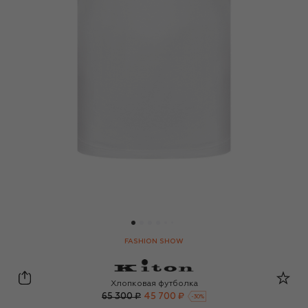
FASHION SHOW
Kiton
Хлопковая футболка
65 300 ₽
45 700 ₽
-
30
%