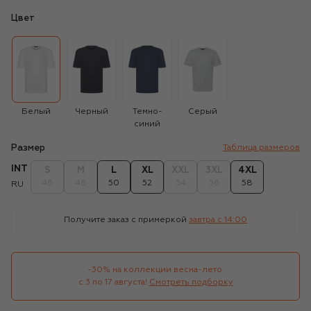
Цвет
Белый
Черный
Темно-
Серый
синий
Размер
Таблица размеров
INT
S
M
L
XL
XXL
3XL
4XL
46
48
50
52
54
56
58
RU
Получите заказ с примеркой
завтра c 14:00
-30% на коллекции весна-лето 

с 3 по 17 августа!
Смотреть подборку