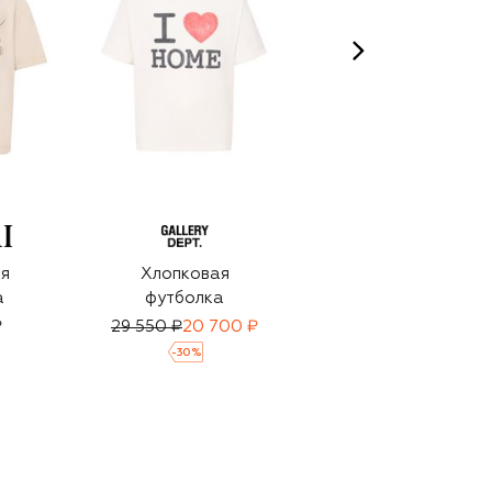
я
Хлопковая
Хлопковая
а
футболка
футболка
₽
29 550 ₽
20 700 ₽
22 100 ₽
-
30
%