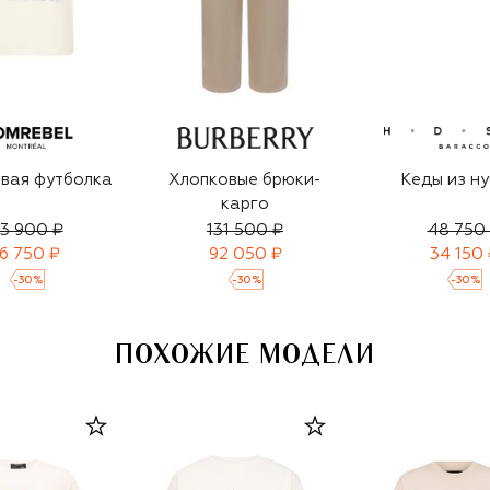
вая футболка
Хлопковые брюки-
Кеды из н
карго
3 900 ₽
131 500 ₽
48 750
16 750 ₽
92 050 ₽
34 150 
-
30
%
-
30
%
-
30
%
ПОХОЖИЕ МОДЕЛИ