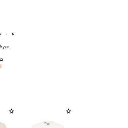
убука
 ₽
₽