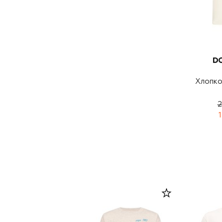
Хлопко
2