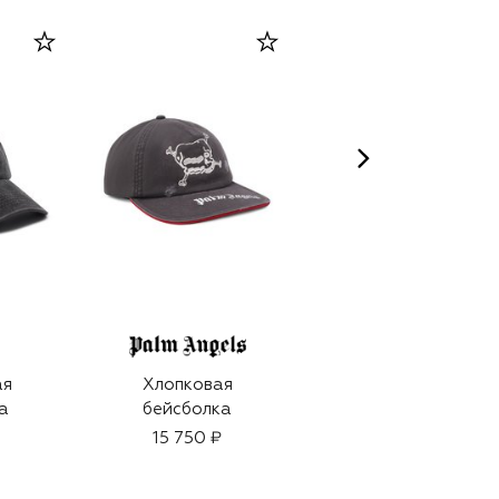
ая
Хлопковая
Парфюмерная вода
а
бейсболка
Bold Blend (100ml)
15 750 ₽
30 200 ₽