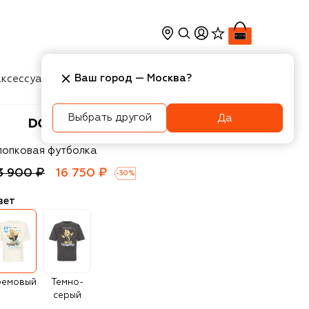
Ваш город —
Москва
?
ксессуары
Косметика
Интерьер
Новости
Выбрать другой
Да
OMREBEL
лопковая футболка
3 900 ₽
16 750 ₽
-
30
%
вет
ремовый
Темно-
серый