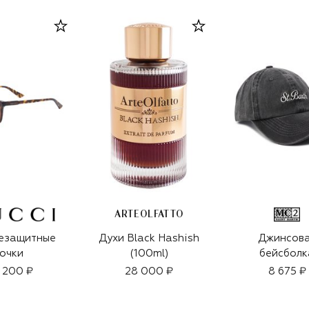
ARTEOLFATTO
езащитные
Духи Black Hashish
Джинсов
очки
(100ml)
бейсболк
 200 ₽
28 000 ₽
8 675 ₽