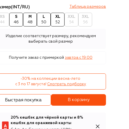
азмер
(INT/RU)
Таблица размеров
XS
S
M
L
XL
XXL
3XL
44
46
48
50
52
54
56
Изделие соответствует размеру, рекомендуем
выбирать свой размер
Получите заказ с примеркой
завтра c 19:00
-30% на коллекции весна-лето 

с 3 по 17 августа!
Смотреть подборку
В корзину
Быстрая покупка
20% кешбэк для чёрной карты и 8%
кешбэк для оранжевой карты