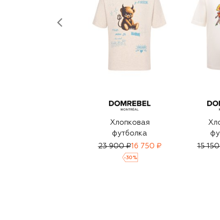
Хлопковая
Хл
футболка
фу
23 900 ₽
16 750 ₽
15 150
-
30
%