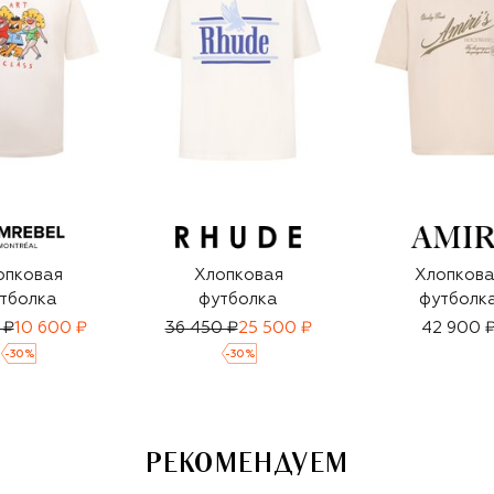
опковая
Хлопковая
Хлопкова
тболка
футболка
футболк
 ₽
10 600 ₽
36 450 ₽
25 500 ₽
42 900 
-
30
%
-
30
%
РЕКОМЕНДУЕМ