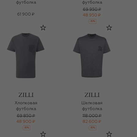
футболка
футболка
69 950 ₽
61 900 ₽
48 950 ₽
-
30
%
Хлопковая
Шелковая
футболка
футболка
69 850 ₽
118 000 ₽
48 900 ₽
82 600 ₽
-
30
%
-
30
%