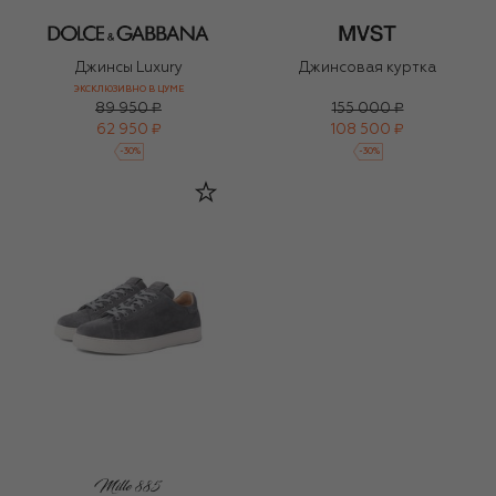
Джинсы Luxury
Джинсовая куртка
ЭКСКЛЮЗИВНО В ЦУМЕ
89 950 ₽
155 000 ₽
62 950 ₽
108 500 ₽
-
30
%
-
30
%