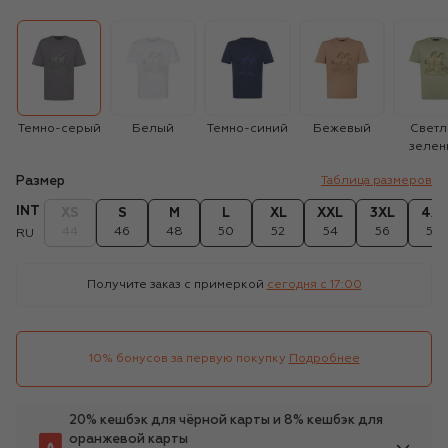
Темно-серый
Белый
Темно-синий
Бежевый
Светл
зелен
Размер
Таблица размеров
INT
XS
S
M
L
XL
XXL
3XL
4XL
44
46
48
50
52
54
56
58
RU
Получите заказ с примеркой
сегодня c 17:00
10% бонусов за первую покупку
Подробнее
20% кешбэк для чёрной карты и 8% кешбэк для
оранжевой карты