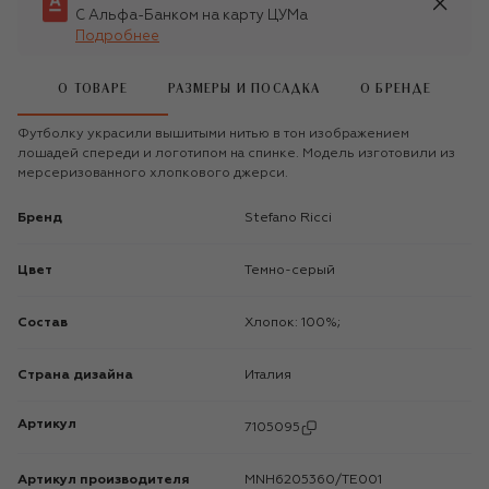
С Альфа-Банком на карту ЦУМа
Подробнее
О ТОВАРЕ
РАЗМЕРЫ И ПОСАДКА
О БРЕНДЕ
Футболку украсили вышитыми нитью в тон изображением
лошадей спереди и логотипом на спинке. Модель изготовили из
мерсеризованного хлопкового джерси.
Бренд
Stefano Ricci
Цвет
Темно-серый
Состав
Хлопок: 100%;
Страна дизайна
Италия
Артикул
7105095
Артикул производителя
MNH6205360/TE001