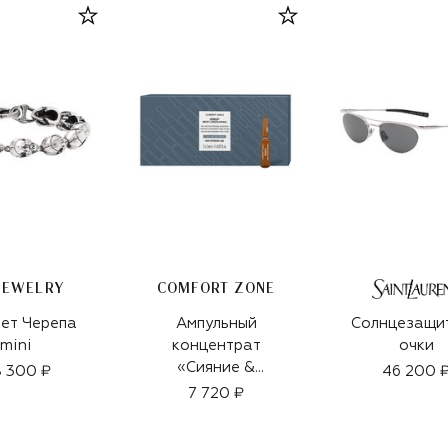
JEWELRY
COMFORT ZONE
ет Черепа
Ампульный
Солнцезащи
mini
концентрат
очки
«Сияние &
 300 ₽
46 200 
гладкость» Renight
7 720 ₽
(7х2ml)