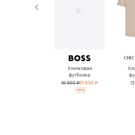
CIRC
Хлопковая
Хл
футболка
фу
16 950 ₽
11 850 ₽
13
-
30
%