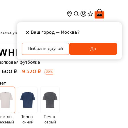
Ваш город —
Москва
?
ксессуары
Косметика
Интерьер
Новости
Выбрать другой
Да
hite Sand
лопковая футболка
3 600 ₽
9 520 ₽
-
30
%
вет
ветло-
Темно-
Темно-
ежевый
синий
серый