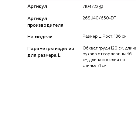
Артикул
7104722
Артикул
26SU40/650-DT
производителя
На модели
Размер L. Рост: 186 см.
Параметры изделия
Обхват груди 120 см, длина
рукава от горловины 46
для размера L
см, длина изделия по
спинке 71 см.