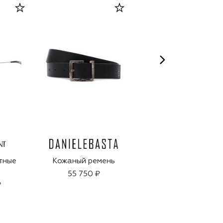
CELIMAX
тные
Кожаный ремень
Пэды Pore+Dark
Spot Brightening
55 750 ₽
Pad (80шт.)
₽
3 410 ₽