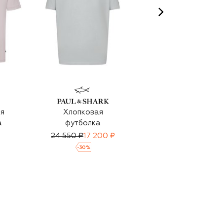
я
Хлопковая
Хлопковая
а
футболка
футболка
24 550 ₽
17 200 ₽
13 050 ₽
-
30
%