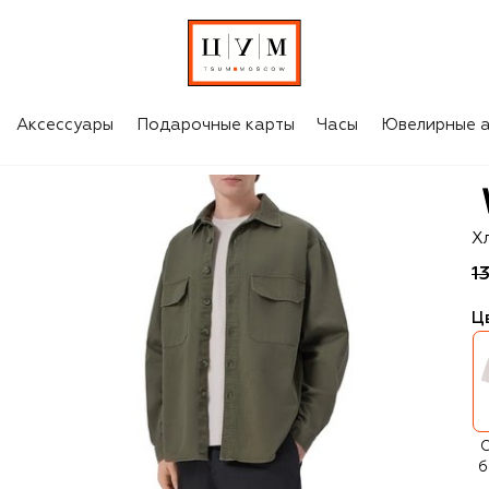
Аксессуары
Подарочные карты
Часы
Ювелирные а
W
Х
1
Ц
С
б