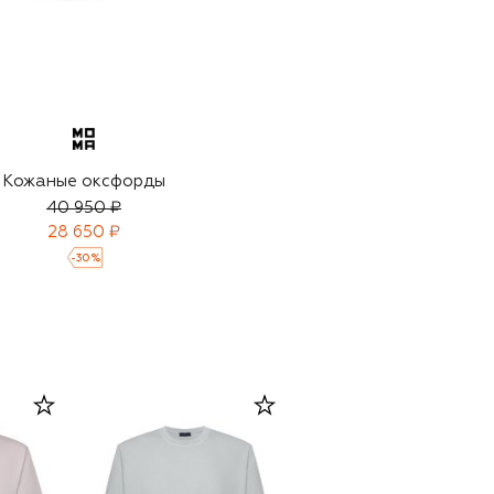
Кожаные оксфорды
40 950 ₽
28 650 ₽
-
30
%