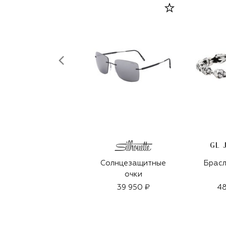
GL 
Солнцезащитные
Брасл
очки
39 950 ₽
48