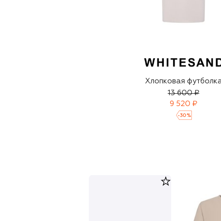
Хлопковая футболк
13 600 ₽
9 520 ₽
-
30
%