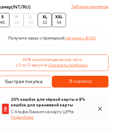
азмер
(INT/RU)
Таблица размеров
S
M
L
XL
XXL
46
48
50
52
54
Получите заказ с примеркой
сегодня c 16:00
-30% на коллекции весна-лето 

с 3 по 17 августа!
Смотреть подборку
В корзину
Быстрая покупка
20% кешбэк для чёрной карты и 8%
кешбэк для оранжевой карты
С Альфа-Банком на карту ЦУМа
Подробнее