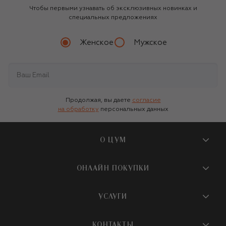
Чтобы первыми узнавать об эксклюзивных новинках и
специальных предложениях
Женское
Мужское
Продолжая, вы даете
согласие
на обработку
персональных данных
О ЦУМ
О магазине
ОНЛАЙН ПОКУПКИ
Новости и события
Вопросы и ответы
УСЛУГИ
Бутики и ПВЗ ЦУМ
Мобильное приложение
Контакты
Шопинг-сервисы
КОНТАКТЫ
Доставка