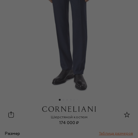
Corneliani
Шерстяной костюм
174 000 ₽
Размер
Таблица размеров