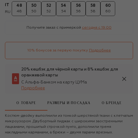
IT
48
50
52
54
56
58
60
48
50
52
54
56
58
60
RU
Получите заказ с примеркой
сегодня c 19:00
10% бонусов за первую покупку
Подробнее
20% кешбэк для чёрной карты и 8% кешбэк для
оранжевой карты
С Альфа-Банком на карту ЦУМа
Подробнее
О ТОВАРЕ
РАЗМЕРЫ И ПОСАДКА
О БРЕНДЕ
Костюм-двойку выполнили из тонкой шерстяной ткани с клетчатым
микроузором. Двубортный пиджак с широкими заостренными
лацканами, прошитый строчкой пунто, дополнили тремя
накладными карманами, а брюки – двумя парами врезных.