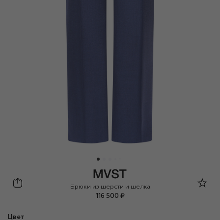
MVST
Брюки из шерсти и шелка
116 500 ₽
Цвет