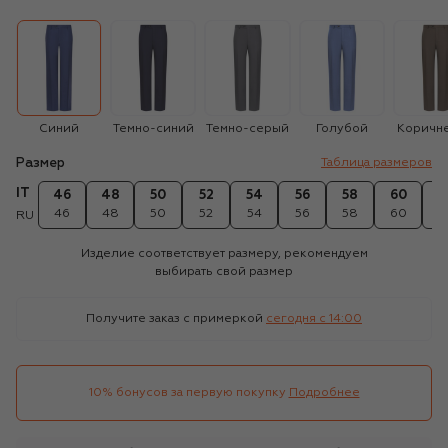
Синий
Темно-синий
Темно-серый
Голубой
Коричн
Размер
Таблица размеров
IT
46
48
50
52
54
56
58
60
6
46
48
50
52
54
56
58
60
6
RU
Изделие соответствует размеру, рекомендуем
выбирать свой размер
Получите заказ с примеркой
сегодня c 14:00
10% бонусов за первую покупку
Подробнее