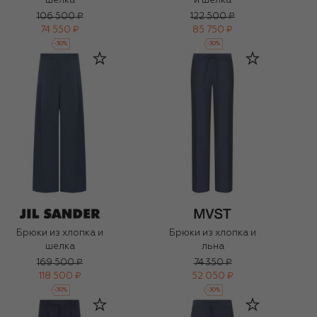
шелка
и шелка
106 500 ₽
122 500 ₽
74 550 ₽
85 750 ₽
-
30
%
-
30
%
Брюки из хлопка и
Брюки из хлопка и
шелка
льна
169 500 ₽
74 350 ₽
118 500 ₽
52 050 ₽
-
30
%
-
30
%