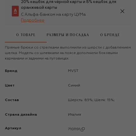
20% кешбэк для чёрной карты и 8% кешбэк для
оранжевой карты
С Альфа-Банком на карту ЦУМа
Подробнее
О ТОВАРЕ
РАЗМЕРЫ И ПОСАДКА
О БРЕНДЕ
Прямые брюки со стрелками выполнили из шерсти с добавлением
шелка. Модель со шлевками на поясе дополнили боковыми
карманами и задними на пуговицах.
Бренд
MVST
Цвет
Синий
Состав
Шерсть: 85%; Шелк: 15%;
Страна дизайна
Италия
Артикул
7101191