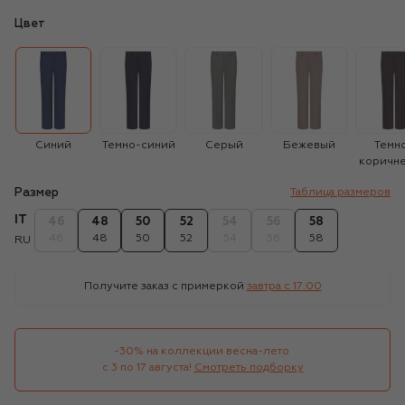
Цвет
Синий
Темно-синий
Серый
Бежевый
Темн
коричн
Размер
Таблица размеров
IT
46
48
50
52
54
56
58
46
48
50
52
54
56
58
RU
Получите заказ с примеркой
завтра c 17:00
-30% на коллекции весна-лето 

с 3 по 17 августа!
Смотреть подборку