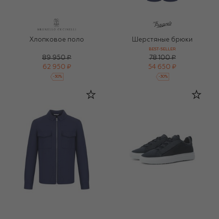
Хлопковое поло
Шерстяные брюки
BEST-SELLER
89 950 ₽
78 100 ₽
62 950 ₽
54 650 ₽
-
30
%
-
30
%