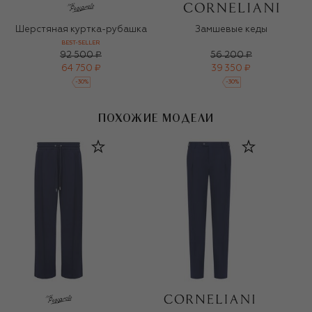
Шерстяная куртка-рубашка
Замшевые кеды
BEST-SELLER
92 500 ₽
56 200 ₽
64 750 ₽
39 350 ₽
-
30
%
-
30
%
ПОХОЖИЕ МОДЕЛИ