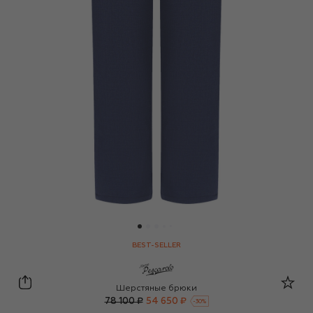
BEST-SELLER
Marco Pescarolo
Шерстяные брюки
78 100 ₽
54 650 ₽
-
30
%