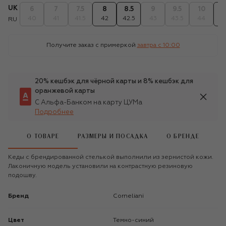
UK
6
7
7.5
8
8.5
9
9.5
10
1
40
41
41.5
42
42.5
43
43.5
44
4
RU
Получите заказ с примеркой
завтра c 10:00
20% кешбэк для чёрной карты и 8% кешбэк для
оранжевой карты
С Альфа-Банком на карту ЦУМа
Подробнее
О ТОВАРЕ
РАЗМЕРЫ И ПОСАДКА
О БРЕНДЕ
Кеды с брендированной стелькой выполнили из зернистой кожи.
Лаконичную модель установили на контрастную резиновую
подошву.
Бренд
Corneliani
Цвет
Темно-синий