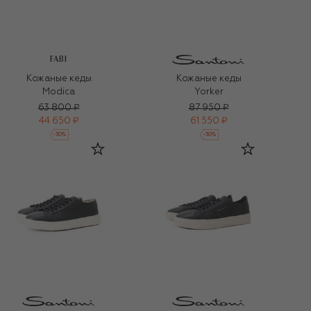
FABI
Кожаные кеды
Кожаные кеды
Modica
Yorker
63 800 ₽
87 950 ₽
44 650 ₽
61 550 ₽
-
30
%
-
30
%