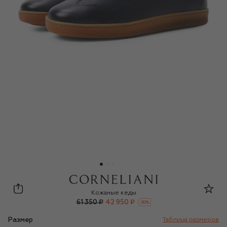
Corneliani
Кожаные кеды
61 350 ₽
42 950 ₽
-
30
%
Размер
Таблица размеров