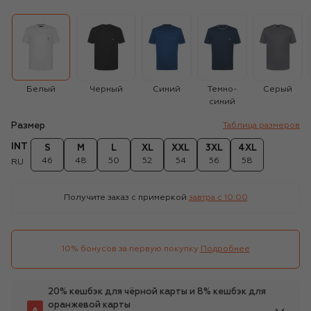
Белый
Черный
Синий
Темно-
Серый
синий
Размер
Таблица размеров
INT
S
M
L
XL
XXL
3XL
4XL
46
48
50
52
54
56
58
RU
Получите заказ с примеркой
завтра c 10:00
10% бонусов за первую покупку
Подробнее
20% кешбэк для чёрной карты и 8% кешбэк для
оранжевой карты