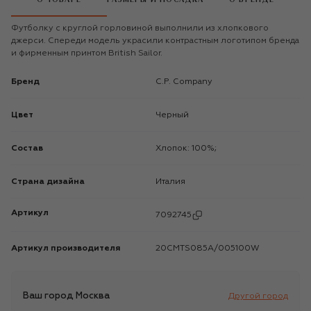
Футболку с круглой горловиной выполнили из хлопкового
джерси. Спереди модель украсили контрастным логотипом бренда
и фирменным принтом British Sailor.
Бренд
C.P. Company
Цвет
Черный
Состав
Хлопок: 100%;
Страна дизайна
Италия
Артикул
7092745
Артикул производителя
20CMTS085A/005100W
Ваш город
Москва
Другой город