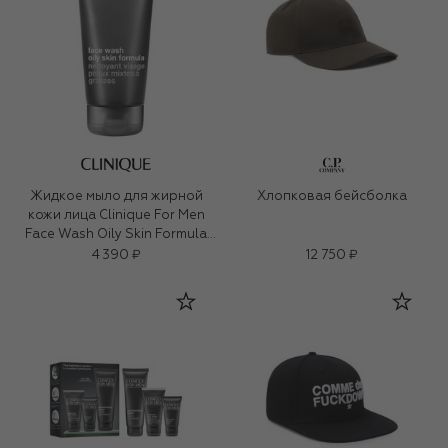
Жидкое мыло для жирной
Хлопковая бейсболка
кожи лица Clinique For Men
Face Wash Oily Skin Formula
(200ml)
4 390 ₽
12 750 ₽