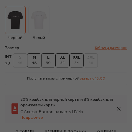
Черный
Белый
Размер
Таблица размеров
INT
S
M
L
XL
XXL
3XL
46
48
50
52
54
56
RU
Получите заказ с примеркой
завтра c 18:00
20% кешбэк для чёрной карты и 8% кешбэк для
оранжевой карты
С Альфа-Банком на карту ЦУМа
Подробнее
О ТОВАРЕ
РАЗМЕРЫ И ПОСАДКА
О БРЕНДЕ