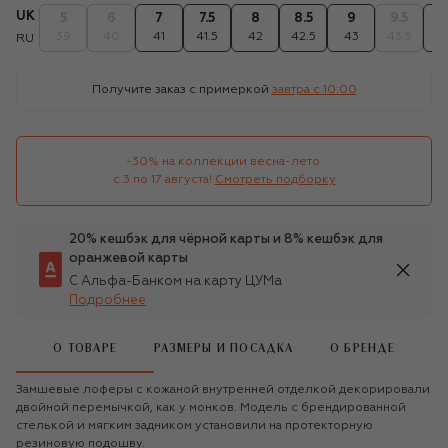
UK
5
6
7
7.5
8
8.5
9
9.5
1
39
40
41
41.5
42
42.5
43
43.5
4
RU
Получите заказ с примеркой
завтра c 10:00
-30% на коллекции весна-лето 

с 3 по 17 августа!
Смотреть подборку
20% кешбэк для чёрной карты и 8% кешбэк для
оранжевой карты
С Альфа-Банком на карту ЦУМа
Подробнее
О ТОВАРЕ
РАЗМЕРЫ И ПОСАДКА
О БРЕНДЕ
Замшевые лоферы с кожаной внутренней отделкой декорировали
двойной перемычкой, как у монков. Модель с брендированной
стелькой и мягким задником установили на протекторную
резиновую подошву.