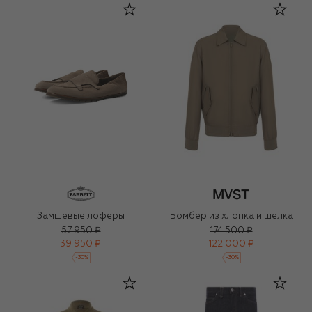
Замшевые лоферы
Бомбер из хлопка и шелка
57 950 ₽
174 500 ₽
39 950 ₽
122 000 ₽
-
30
%
-
30
%