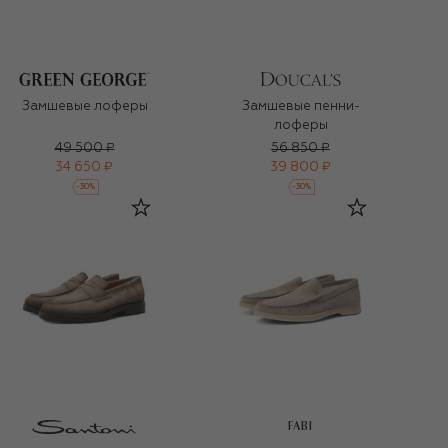
Замшевые лоферы
Замшевые пенни-
лоферы
49 500 ₽
56 850 ₽
34 650 ₽
39 800 ₽
-
30
%
-
30
%
FABI