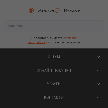
Женское
Мужское
Продолжая, вы даете
согласие
на обработку
персональных данных
О ЦУМ
О магазине
ОНЛАЙН ПОКУПКИ
Новости и события
Вопросы и ответы
УСЛУГИ
Бутики и ПВЗ ЦУМ
Мобильное приложение
Контакты
Шопинг-сервисы
КОНТАКТЫ
Доставка
Наша история
Шопинг со стилистом ЦУМ
Обмен и возврат