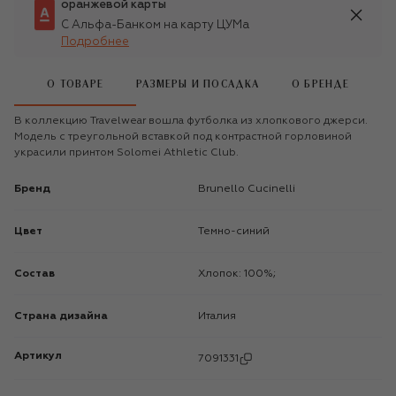
оранжевой карты
С Альфа-Банком на карту ЦУМа
Подробнее
О ТОВАРЕ
РАЗМЕРЫ И ПОСАДКА
О БРЕНДЕ
В коллекцию Travelwear вошла футболка из хлопкового джерси.
Модель с треугольной вставкой под контрастной горловиной
украсили принтом Solomei Athletic Club.
Бренд
Brunello Cucinelli
Цвет
Темно-синий
Состав
Хлопок: 100%;
Страна дизайна
Италия
Артикул
7091331