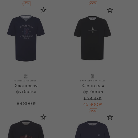
-
30
%
-
30
%
Хлопковая
Хлопковая
футболка
футболка
65 450 ₽
88 800 ₽
45 800 ₽
-
30
%