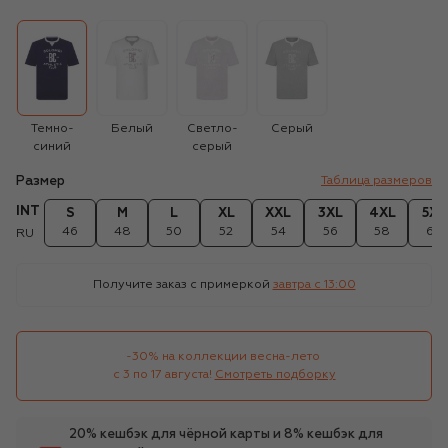
Темно-
Белый
Светло-
Серый
синий
серый
Размер
Таблица размеров
INT
S
M
L
XL
XXL
3XL
4XL
5XL
46
48
50
52
54
56
58
60
RU
Получите заказ с примеркой
завтра c 13:00
-30% на коллекции весна-лето 

с 3 по 17 августа!
Смотреть подборку
20% кешбэк для чёрной карты и 8% кешбэк для