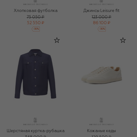
Хлопковая футболка
Джинсы Leisure fit
75 050 ₽
123 000 ₽
52 550 ₽
86 100 ₽
-
30
%
-
30
%
Шерстяная куртка-рубашка
Кожаные кеды