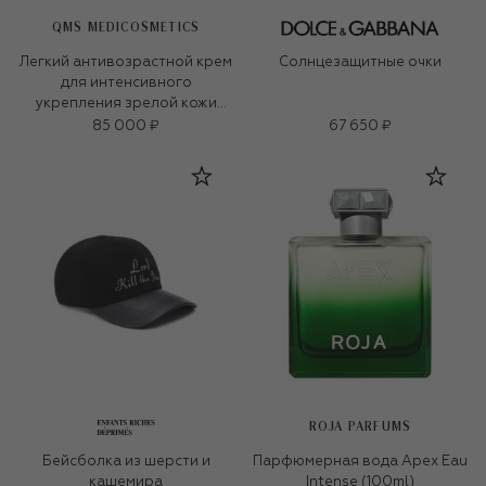
QMS MEDICOSMETICS
Легкий антивозрастной крем
Солнцезащитные очки
для интенсивного
укрепления зрелой кожи
«3D-коллаген» (50ml)
85 000 ₽
67 650 ₽
ROJA PARFUMS
Бейсболка из шерсти и
Парфюмерная вода Apex Eau
кашемира
Intense (100ml)