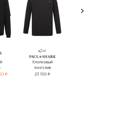
S
й
Хлопковый
Хлопковый
в
лонгслив
лонгслив
50 ₽
23 150 ₽
19 950 ₽
13 950 ₽
-
30
%