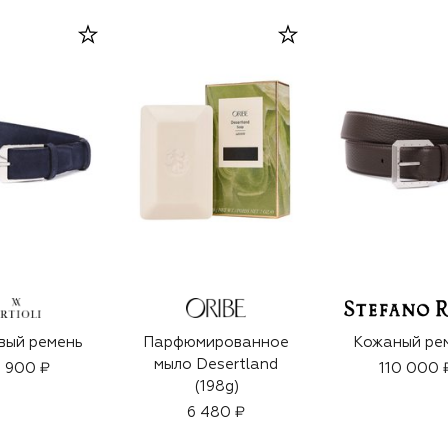
вый ремень
Парфюмированное
Кожаный ре
мыло Desertland
 900 ₽
110 000 
(198g)
6 480 ₽