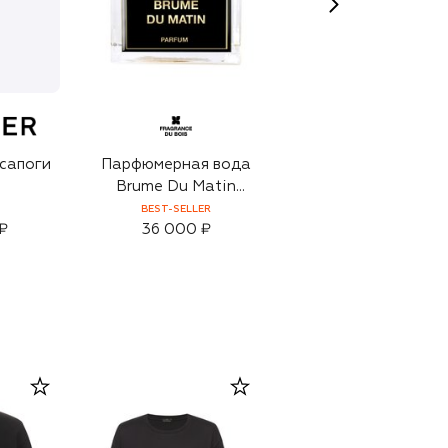
 сапоги
Парфюмерная вода
Солнцезащитные
Brume Du Matin
очки
(100ml)
BEST-SELLER
₽
36 000 ₽
42 200 ₽