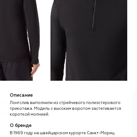
Описание
Лонгслив выполнили из стрейчевого полиэстерового
трикотажа. Модель с высоким воротом застегивается
короткой молнией.
О бренде
В 1969 году на швейцарском курорте Санкт-Мориц