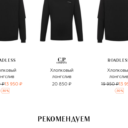
ADLESS
ROADLES
опковый
Хлопковый
Хлопковы
нгслив
лонгслив
лонгсли
0 ₽
13 950 ₽
20 850 ₽
19 950 ₽
13 9
-
30
%
-
30
%
РЕКОМЕНДУЕМ