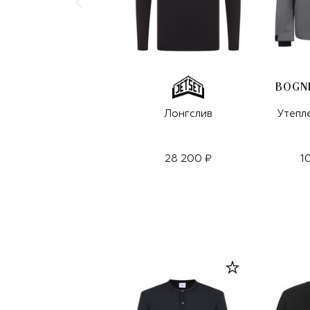
BOGNE
Лонгслив
Утепл
28 200 ₽
1