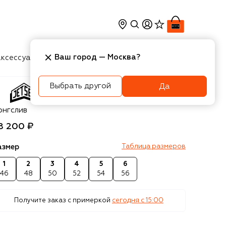
Ваш город —
Москва
?
ксессуары
Косметика
Интерьер
Новости
Выбрать другой
Да
t Set
онгслив
8 200 ₽
азмер
Таблица размеров
1
2
3
4
5
6
46
48
50
52
54
56
Получите заказ с примеркой
сегодня c 15:00