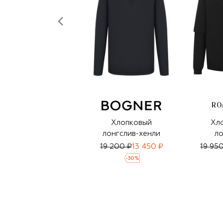
RO
Хлопковый
Хл
лонгслив-хенли
ло
19 200 ₽
13 450 ₽
19 95
-
30
%