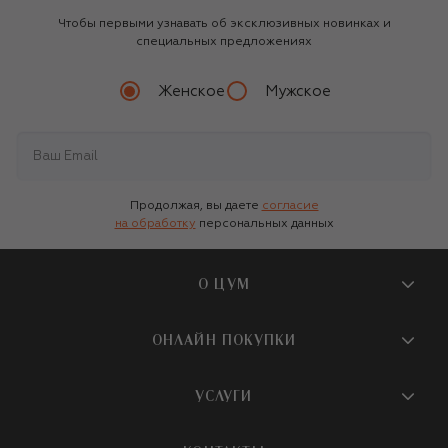
Чтобы первыми узнавать об эксклюзивных новинках и
специальных предложениях
Женское
Мужское
Продолжая, вы даете
согласие
на обработку
персональных данных
О ЦУМ
О магазине
ОНЛАЙН ПОКУПКИ
Новости и события
Вопросы и ответы
УСЛУГИ
Бутики и ПВЗ ЦУМ
Мобильное приложение
Контакты
Шопинг-сервисы