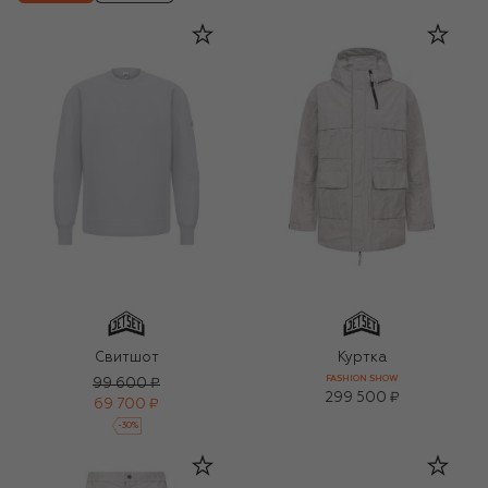
Свитшот
Куртка
FASHION SHOW
99 600 ₽
299 500 ₽
69 700 ₽
-
30
%