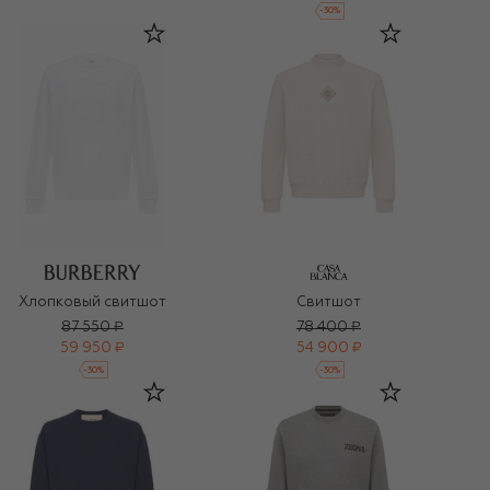
-
30
%
Хлопковый свитшот
Свитшот
87 550 ₽
78 400 ₽
59 950 ₽
54 900 ₽
-
30
%
-
30
%