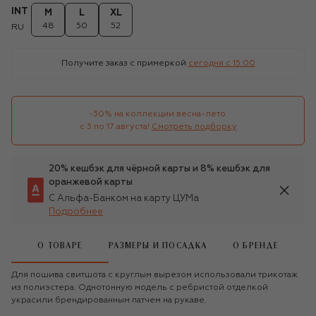
INT
M
L
XL
48
50
52
RU
Получите заказ с примеркой
сегодня c 15:00
-30% на коллекции весна-лето 

с 3 по 17 августа!
Смотреть подборку
20% кешбэк для чёрной карты и 8% кешбэк для
оранжевой карты
С Альфа-Банком на карту ЦУМа
Подробнее
О ТОВАРЕ
РАЗМЕРЫ И ПОСАДКА
О БРЕНДЕ
Для пошива свитшота с круглым вырезом использовали трикотаж
из полиэстера. Однотонную модель с ребристой отделкой
украсили брендированным патчем на рукаве.