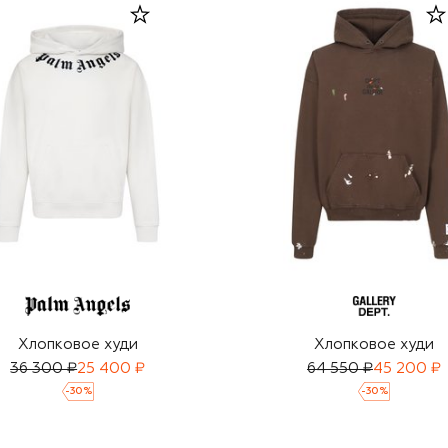
Хлопковое худи
Хлопковое худи
36 300 ₽
25 400 ₽
64 550 ₽
45 200 ₽
-
30
%
-
30
%