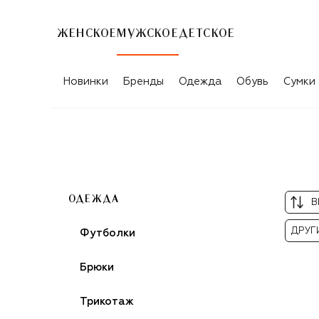
ЖЕНСКОЕ
МУЖСКОЕ
ДЕТСКОЕ
МУЖСКИЕ ХУДИ
Новинки
Бренды
Одежда
Обувь
Сумки
ОДЕЖДА
В
ДРУГ
Футболки
Брюки
Трикотаж