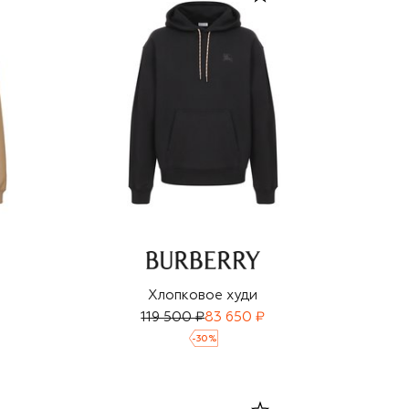
Хлопковое худи
119 500 ₽
83 650 ₽
-
30
%