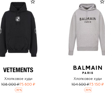
Хлопковое худи
Хлопковое худи
108 000 ₽
75 600 ₽
104 500 ₽
73 150 ₽
-
30
%
-
30
%