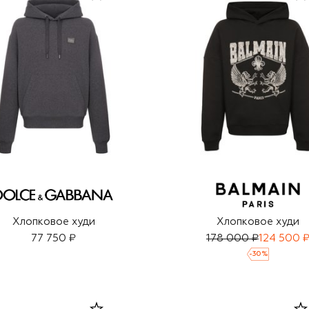
Хлопковое худи
Хлопковое худи
77 750 ₽
178 000 ₽
124 500 
-
30
%