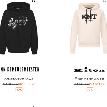
Хлопковое худи
Худи из вискозы
69 900 ₽
48 950 ₽
99 500 ₽
69 650 ₽
-
30
%
-
30
%