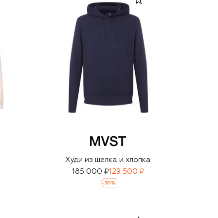
Худи из шелка и хлопка
185 000 ₽
129 500 ₽
-
30
%