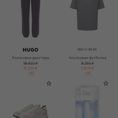
HUGO BLUE
Хлопковые джоггеры
Хлопковая футболка
18 950 ₽
8 295 ₽
13 250 ₽
5 805 ₽
-
30
%
-
30
%