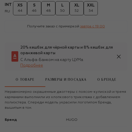
INT
XS
S
M
L
XL
XXL
44
46
48
50
52
54
RU
Получите заказ с примеркой
завтра c 19:00
20% кешбэк для чёрной карты и 8% кешбэк для
оранжевой карты
С Альфа-Банком на карту ЦУМа
Подробнее
О ТОВАРЕ
РАЗМЕРЫ И ПОСАДКА
О БРЕНДЕ
Неравномерно окрашенные джоггеры с поясом-кулиской и тремя
карманами выполнили из хлопкового трикотажа с добавлением
полиэстера. Спереди модель украсили логотипом бренда,
вышитым в тон.
Бренд
HUGO