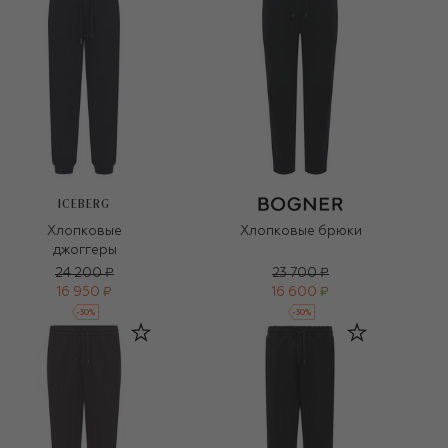
ICEBERG
Хлопковые
Хлопковые брюки
джоггеры
24 200 ₽
23 700 ₽
16 950 ₽
16 600 ₽
-
30
%
-
30
%