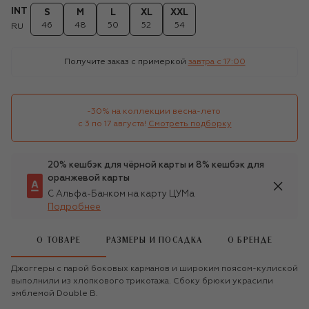
INT
S
M
L
XL
XXL
46
48
50
52
54
RU
Получите заказ с примеркой
завтра c 17:00
-30% на коллекции весна-лето 

с 3 по 17 августа!
Смотреть подборку
20% кешбэк для чёрной карты и 8% кешбэк для
оранжевой карты
С Альфа-Банком на карту ЦУМа
Подробнее
О ТОВАРЕ
РАЗМЕРЫ И ПОСАДКА
О БРЕНДЕ
Джоггеры с парой боковых карманов и широким поясом-кулиской
выполнили из хлопкового трикотажа. Сбоку брюки украсили
эмблемой Double B.