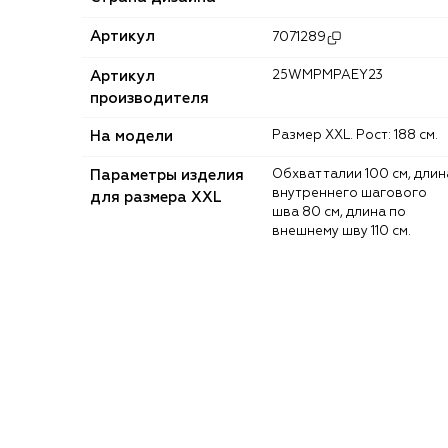
Артикул
7071289
Артикул
25WMPMPAEY23
производителя
На модели
Размер XXL. Рост: 188 см.
Параметры изделия
Обхват талии 100 см, длина
внутреннего шагового
для размера XXL
шва 80 см, длина по
внешнему шву 110 см.