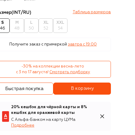
азмер
(INT/RU)
Таблица размеров
S
M
L
XL
XXL
46
48
50
52
54
Получите заказ с примеркой
завтра c 19:00
-30% на коллекции весна-лето 

с 3 по 17 августа!
Смотреть подборку
В корзину
Быстрая покупка
20% кешбэк для чёрной карты и 8%
кешбэк для оранжевой карты
С Альфа-Банком на карту ЦУМа
Подробнее