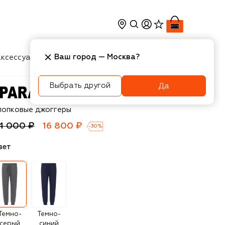
Ваш город —
Москва
?
ксессуары
Косметика
Интерьер
Новости
Выбрать другой
Да
arajumpers
лопковые джоггеры
4 000 ₽
16 800 ₽
-
30
%
вет
Темно-
Темно-
серый
синий