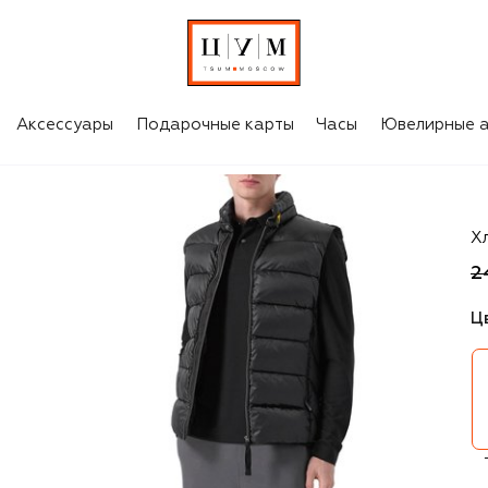
Аксессуары
Подарочные карты
Часы
Ювелирные а
P
Х
2
Ц