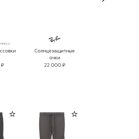
ссовки
Солнцезащитные
Парфюмерная вод
очки
Sauvage (100ml)
 ₽
22 000 ₽
17 150 ₽