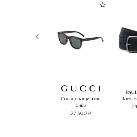
Солнцезащитные
Замше
очки
29
27 300 ₽