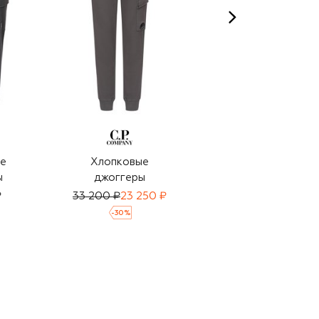
е
Хлопковые
Хлопковые
ы
джоггеры
джоггеры
₽
33 200 ₽
23 250 ₽
18 250 ₽
-
30
%