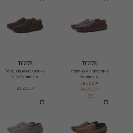
Замшевые мокасины
Кожаные мокасины
City Gommino
Gommino
78 500 ₽
69 950 ₽
54 950 ₽
-
30
%