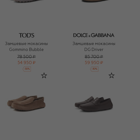
Замшевые мокасины
Замшевые мокасины
Gommino Bubble
DG Driver
78 500 ₽
85 700 ₽
54 950 ₽
59 950 ₽
-
30
%
-
30
%