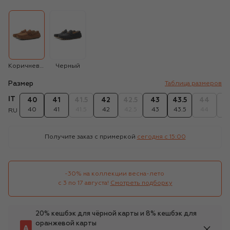
Коричневый
Черный
Размер
Таблица размеров
IT
40
41
41.5
42
42.5
43
43.5
44
4
40
41
41.5
42
42.5
43
43.5
44
4
RU
Получите заказ с примеркой
сегодня c 15:00
-30% на коллекции весна-лето 

с 3 по 17 августа!
Смотреть подборку
20% кешбэк для чёрной карты и 8% кешбэк для
оранжевой карты