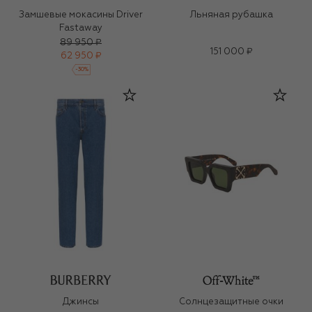
Замшевые мокасины Driver
Льняная рубашка
Fastaway
89 950 ₽
151 000 ₽
62 950 ₽
-
30
%
Джинсы
Солнцезащитные очки