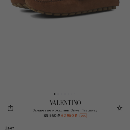
Valentino
Замшевые мокасины Driver Fastaway
89 950 ₽
62 950 ₽
-
30
%
Цвет