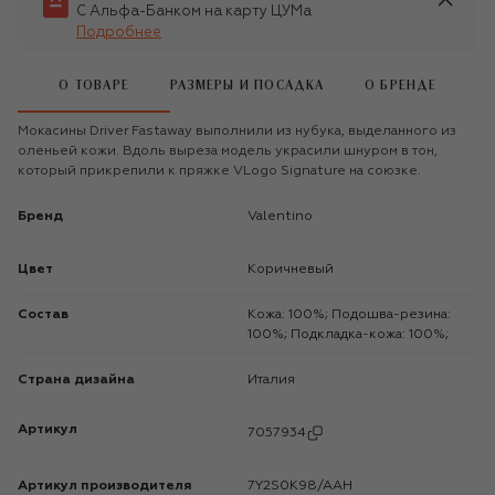
С Альфа-Банком на карту ЦУМа
Подробнее
О ТОВАРЕ
РАЗМЕРЫ И ПОСАДКА
О БРЕНДЕ
Мокасины Driver Fastaway выполнили из нубука, выделанного из
оленьей кожи. Вдоль выреза модель украсили шнуром в тон,
который прикрепили к пряжке VLogo Signature на союзке.
Бренд
Valentino
Цвет
Коричневый
Состав
Кожа: 100%; Подошва-резина:
100%; Подкладка-кожа: 100%;
Страна дизайна
Италия
Артикул
7057934
Артикул производителя
7Y2S0K98/AAH