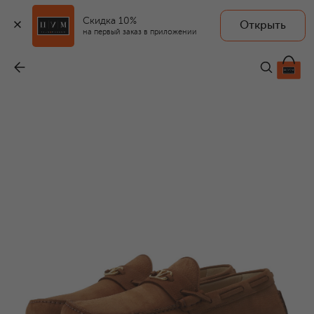
Скидка 10%
Открыть
на первый заказ в приложении
Замшевые мокасины Driver Fastaway
-
62 950 ₽