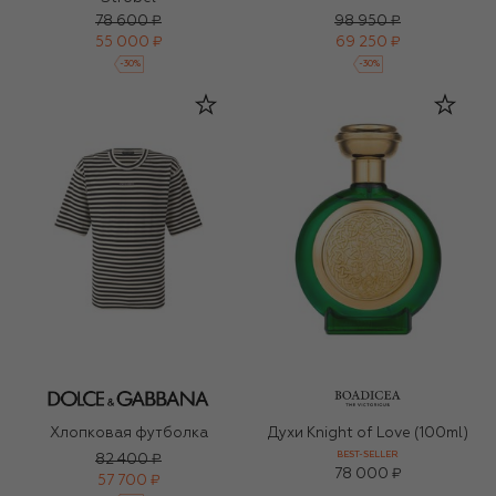
78 600 ₽
98 950 ₽
55 000 ₽
69 250 ₽
-
30
%
-
30
%
Хлопковая футболка
Духи Knight of Love (100ml)
BEST-SELLER
82 400 ₽
78 000 ₽
57 700 ₽