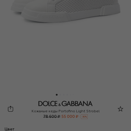
Dolce & Gabbana
Кожаные кеды Portofino Light Strobel
78 600 ₽
55 000 ₽
-
30
%
Цвет