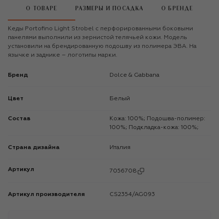
О ТОВАРЕ
РАЗМЕРЫ И ПОСАДКА
О БРЕНДЕ
Кеды Portofino Light Strobel с перфорированными боковыми
панелями выполнили из зернистой телячьей кожи. Модель
установили на брендированную подошву из полимера ЭВА. На
язычке и заднике – логотипы марки.
Бренд
Dolce & Gabbana
Цвет
Белый
Состав
Кожа: 100%; Подошва-полимер:
100%; Подкладка-кожа: 100%;
Страна дизайна
Италия
Артикул
7056708
Артикул производителя
CS2354/AG093