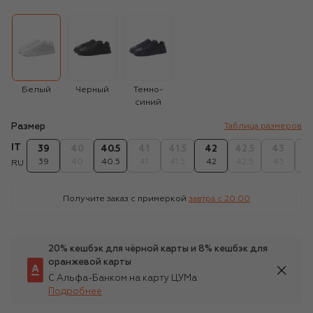
Белый
Черный
Темно-
синий
Размер
Таблица размеров
IT
39
40
40.5
41
41.5
42
42.5
43
43
39
40
40.5
41
41.5
42
42.5
43
43
RU
Получите заказ с примеркой
завтра c 20:00
20% кешбэк для чёрной карты и 8% кешбэк для
оранжевой карты
С Альфа-Банком на карту ЦУМа
Подробнее