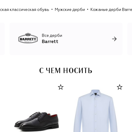
хайкерами, челси и дезертами. Более расслабленные
ская классическая обувь
Мужские дерби
Кожаные дерби Barre
модели с элементами спортивного стиля выходят в
коллекции Blu Barrett, запущенной в 1999 году.
Все дерби
Barrett
С ЧЕМ НОСИТЬ