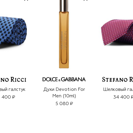
ый галстук
Духи Devotion For
Шелковый га
Men (10ml)
 400 ₽
34 400 
5 080 ₽