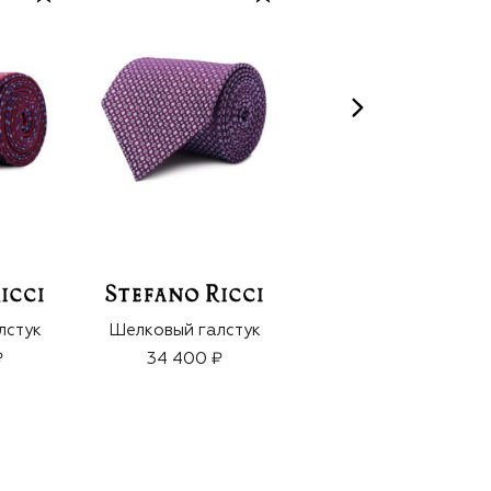
ARTEOLFATTO
лстук
Шелковый галстук
Духи Capsule 1968
(100ml)
₽
34 400 ₽
38 500 ₽