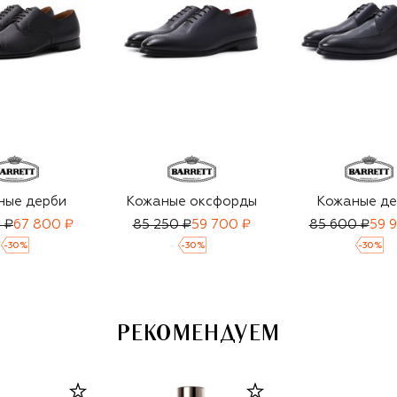
ные дерби
Кожаные оксфорды
Кожаные де
 ₽
67 800 ₽
85 250 ₽
59 700 ₽
85 600 ₽
59 
-
30
%
-
30
%
-
30
%
РЕКОМЕНДУЕМ