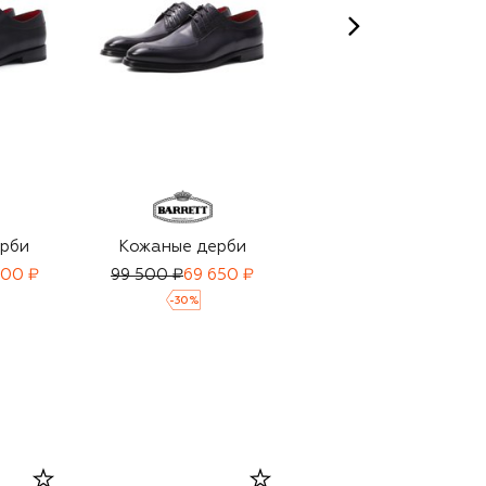
рби
Кожаные дерби
Кожаные дерби
900 ₽
99 500 ₽
69 650 ₽
69 950 ₽
-
30
%