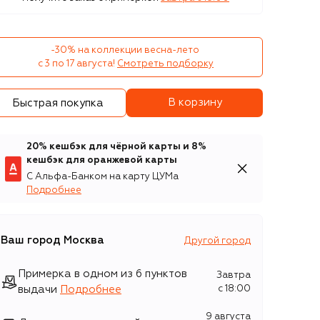
-30% на коллекции весна-лето 

с 3 по 17 августа!
Смотреть подборку
В корзину
Быстрая покупка
20% кешбэк для чёрной карты и 8%
кешбэк для оранжевой карты
С Альфа-Банком на карту ЦУМа
Подробнее
Ваш город
Москва
Другой город
Примерка в одном из 6 пунктов
Завтра
выдачи
Подробнее
c 18:00
9 августа