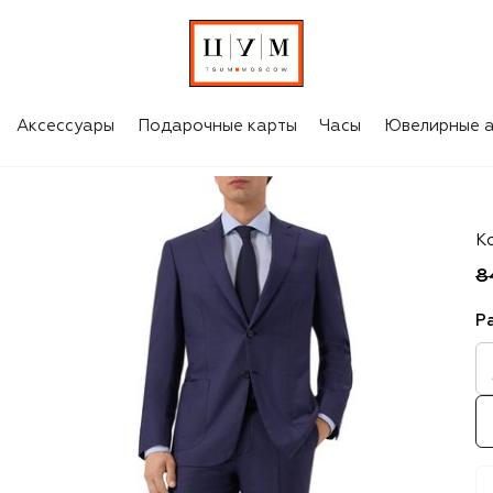
Аксессуары
Подарочные карты
Часы
Ювелирные а
Ba
К
8
Р