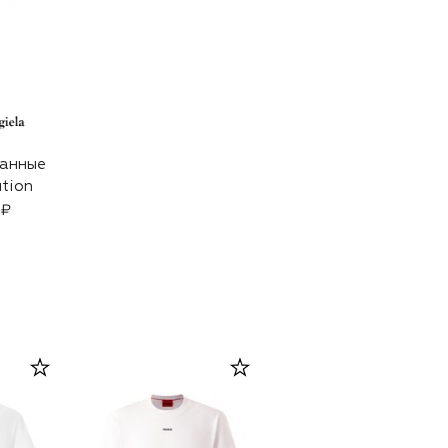
анные
ution
 ₽