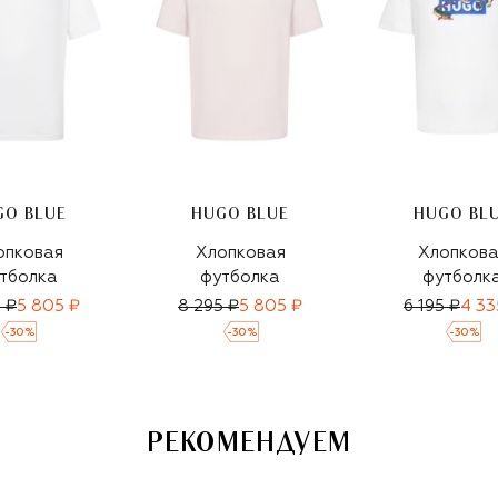
GO BLUE
HUGO BLUE
HUGO BL
опковая
Хлопковая
Хлопкова
тболка
футболка
футболк
 ₽
5 805 ₽
8 295 ₽
5 805 ₽
6 195 ₽
4 33
-
30
%
-
30
%
-
30
%
РЕКОМЕНДУЕМ