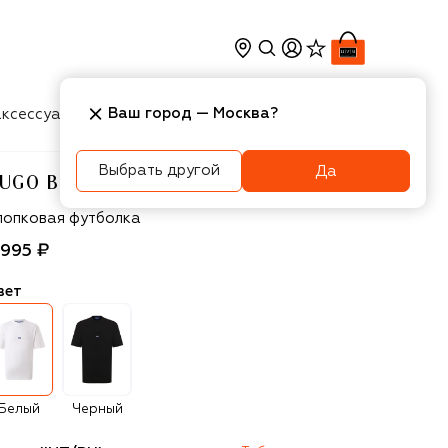
Ваш город —
Москва
?
ксессуары
Косметика
Интерьер
Новости
Выбрать другой
Да
UGO BLUE
UGO Blue
лопковая футболка
 995 ₽
вет
Белый
Черный