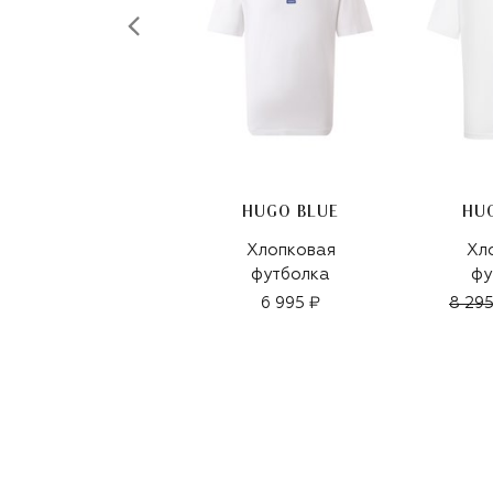
HUGO BLUE
HU
Хлопковая
Хл
футболка
фу
6 995 ₽
8 295