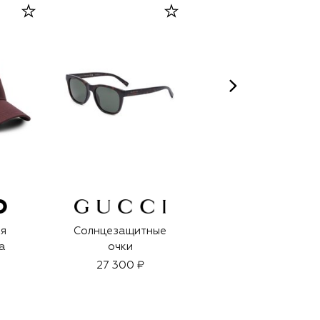
я
Солнцезащитные
Туалетная вода
а
очки
Eau De Grey Vetiver
(100ml)
27 300 ₽
23 950 ₽