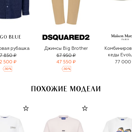
GO BLUE
овая рубашка
Джинсы Big Brother
Комбиниров
кеды Evol
17 850 ₽
67 950 ₽
2 500 ₽
47 550 ₽
77 000
-
30
%
-
30
%
ПОХОЖИЕ МОДЕЛИ