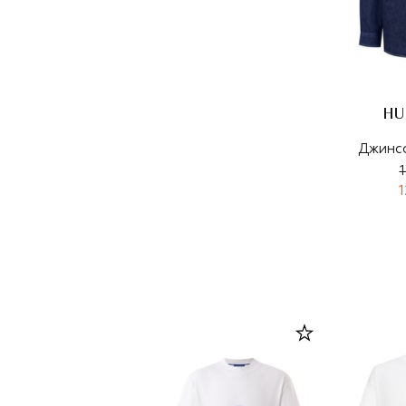
HU
Джинс
1