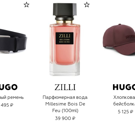
ый ремень
Парфюмерная вода
Хлопкова
Millesime Bois De
бейсболк
 495 ₽
Feu (100ml)
5 125 ₽
39 900 ₽