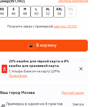
азмер
(INT/RU)
Таблица размеров
XS
S
M
L
XL
XXL
3XL
44
46
48
50
52
54
56
Получите заказ с примеркой
завтра c 10:00
В корзину
20% кешбэк для чёрной карты и 8%
кешбэк для оранжевой карты
С Альфа-Банком на карту ЦУМа
Подробнее
Ваш город
Москва
Другой город
Примерка в одном из 6 пунктов
Завтра