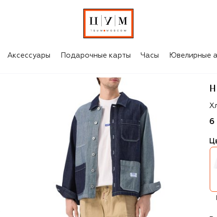
Аксессуары
Подарочные карты
Часы
Ювелирные а
H
H
Х
6
Ц