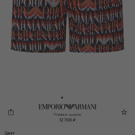
Emporio Armani
Плавки-шорты
12 700 ₽
Цвет