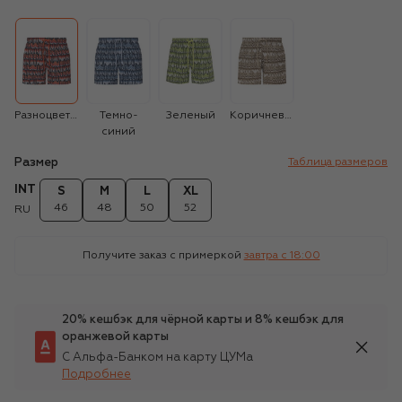
Разноцветный
Темно-
Зеленый
Коричневый
синий
Размер
Таблица размеров
INT
S
M
L
XL
46
48
50
52
RU
Получите заказ с примеркой
завтра c 18:00
20% кешбэк для чёрной карты и 8% кешбэк для
оранжевой карты
С Альфа-Банком на карту ЦУМа
Подробнее