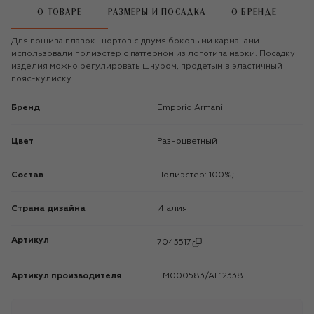
О ТОВАРЕ
РАЗМЕРЫ И ПОСАДКА
О БРЕНДЕ
Для пошива плавок-шортов с двумя боковыми карманами
использовали полиэстер с паттерном из логотипа марки. Посадку
изделия можно регулировать шнуром, продетым в эластичный
пояс-кулиску.
Бренд
Emporio Armani
Цвет
Разноцветный
Состав
Полиэстер: 100%;
Страна дизайна
Италия
Артикул
7045517
Артикул производителя
EM000583/AF12338