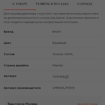
О ТОВАРЕ
РАЗМЕРЫ И ПОСАДКА
О БРЕНДЕ
Для пошива джемпера с круглой горловиной использовали пике
из длинноволокнистого хлопка Sea Island. Эластичные манжеты и
пояс модели подчеркнули контрастными полосами.
Бренд
Brioni
Цвет
Бежевый
Состав
Хлопок: 100%;
Страна дизайна
Италия
Артикул
7037428
Артикул производителя
UMR00L/P0K15
Ваш город
Москва
Другой город