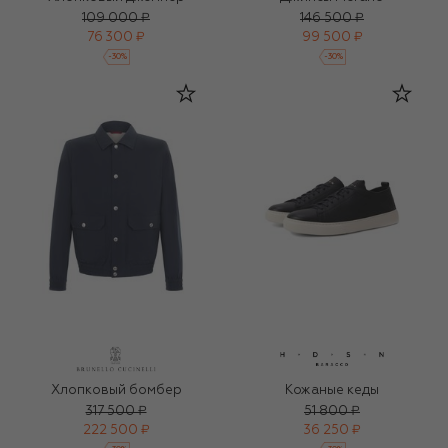
109 000 ₽
146 500 ₽
76 300 ₽
99 500 ₽
-
30
%
-
30
%
Хлопковый бомбер
Кожаные кеды
317 500 ₽
51 800 ₽
222 500 ₽
36 250 ₽