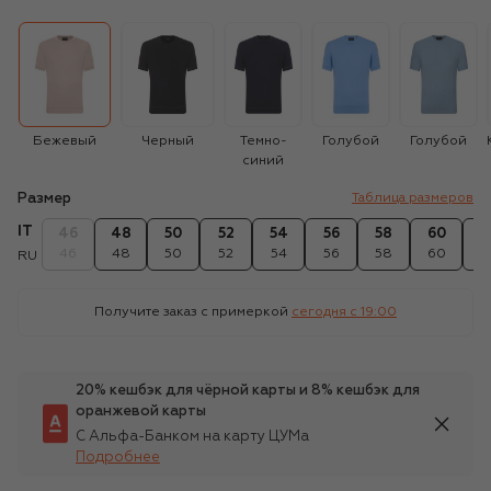
Бежевый
Черный
Темно-
Голубой
Голубой
синий
Размер
Таблица размеров
IT
46
48
50
52
54
56
58
60
6
46
48
50
52
54
56
58
60
6
RU
Получите заказ с примеркой
сегодня c 19:00
20% кешбэк для чёрной карты и 8% кешбэк для
оранжевой карты
С Альфа-Банком на карту ЦУМа
Подробнее