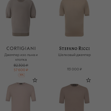
Джемпер изо льна и
Шелковый джемпер
хлопка
82 300 ₽
113 000 ₽
57 600 ₽
-
30
%